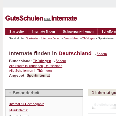
Startseite
Internate finden
Schwerpunktthemen
Schulfor
Sie sind hier:
Startseite
»
Internate finden
»
Deutschland
»
Thüringen
» Sportinternat
Internate finden in
Deutschland
»
Ändern
Bundesland:
Thüringen
»
Ändern
Alle Städte in Thüringen, Deutschland
Alle Schulformen in Thüringen
Angebot:
Sportinternat
1 Internat 
» Besonderheit
Internat für Hochbegabte
Musikinternat