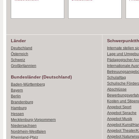
Länder
Schwerpunktt
Deutschland
Internate stellen si
Österreich
Lage und Umgebu
Schweiz
Pädagogischer An
Großbritannien
Internationale Aus
Betreuungsangebo
Bundesländer (Deutschland)
Schulalltag
Schulische Förder
Baden-Württemberg
Abschlüsse
Bayern
Bewerbungsverfah
Berlin
Kosten und Stipen
Brandenburg
Angebot Sport
Hamburg
Angebot Sprache
Hessen
Angebot Musik
Mecklenburg-Vorpommern
Angebot Kunst/Ha
Niedersachsen
Angebot Theater/K
Nordrhein-Westfalen
Angebot Naturwiss
Rheinland-Pfalz