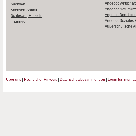
Angebot Wirtschaft
Sachsen
Angebot Natur/Um
Sachsen-Anhalt
Angebot Berufsori
Schleswig-Holstein
Angebot Soziales
Thüringen
Außerschulische Ak
Über uns
|
Rechtlicher Hinweis
|
Datenschutzbestimmungen
|
Login für Interna