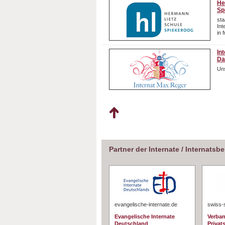
He
Sp
sta
In
in 
In
Da
Uns
Partner der Internate / Internatsb
evangelische-internate.de
swiss-
Evangelische Internate
Verban
Deutschland
Privat