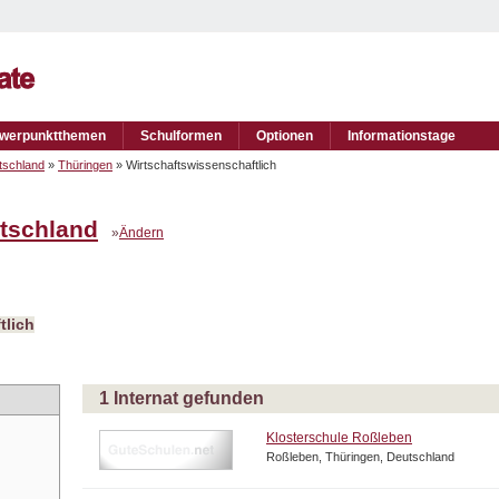
werpunktthemen
Schulformen
Optionen
Informationstage
tschland
»
Thüringen
» Wirtschaftswissenschaftlich
tschland
»
Ändern
tlich
1 Internat gefunden
Klosterschule Roßleben
Roßleben, Thüringen, Deutschland