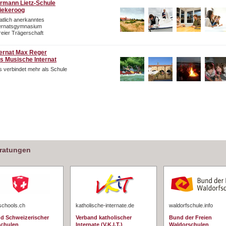
rmann Lietz-Schule
iekeroog
atlich anerkanntes
ternatsgymnasium
freier Trägerschaft
ternat Max Reger
s Musische Internat
 verbindet mehr als Schule
eratungen
schools.ch
katholische-internate.de
waldorfschule.info
d Schweizerischer
Verband katholischer
Bund der Freien
schulen
Internate (V.K.I.T.)
Waldorschulen