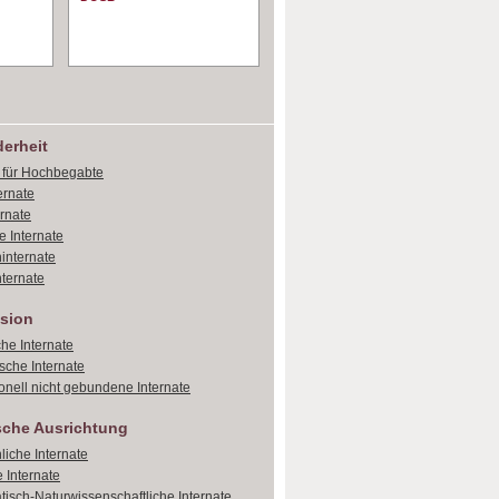
erheit
e für Hochbegabte
ernate
ernate
e Internate
internate
ternate
sion
che Internate
sche Internate
onell nicht gebundene Internate
sche Ausrichtung
liche Internate
 Internate
isch-Naturwissenschaftliche Internate