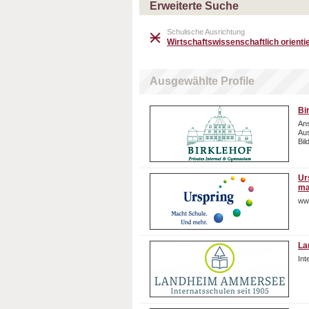
Erweiterte Suche
Schulische Ausrichtung
Wirtschaftswissenschaftlich orientie
Ausgewählte Profile
Bi
Ans
Aus
Bil
Ur
ma
ww
La
In