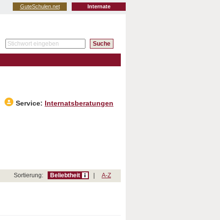
GuteSchulen.net
Internate
Service:
Internatsberatungen
Sortierung:
Beliebtheit
|
A-Z