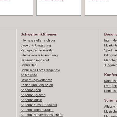
Schwerpunktthemen
Besond
Internate stellen sich vor
Internat
Lage und Umgebung
Musikint
Pädagogischer Ansatz
Sportint
Internationale Ausrichtung
Bilingual
Betreuungsangebot
Mädchen
Schulalltag
Jungenin
Schulische Förderangebote
Konfes
Abschlüsse
Bewerbungsverfahren
Katholis
Kosten und Stipendien
Evangeli
Angebot Sport
Konfessi
Angebot Sprache
Angebot Musik
Schuli
Angebot Kunst/Handwerk
Altsprach
Angebot Theater/Kultur
Musische
Angebot Naturwissenschaften
Mathemat