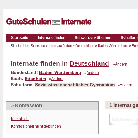
Startseite
Internate finden
Schwerpunktthemen
Schulfor
Sie sind hier:
Startseite
»
Internate finden
»
Deutschland
»
Baden-Württemberg
»
Ett
Internate finden in
Deutschland
»
Ändern
Bundesland:
Baden-Württemberg
»
Ändern
Stadt:
Ettenheim
»
Ändern
Schulform:
Sozialwissenschaftliches Gymnasium
»
Ändern
1 Internat 
» Konfession
Katholisch
Konfessionell nicht gebunden