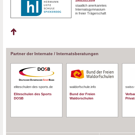
staatlich anerkanntes
Internatsgymnasium
in freier Trägerschaft
Partner der Internate / Internatsberatungen
eliteschulen-des-sports.de
waldorfschule.info
swiss-
Eliteschulen des Sports
Bund der Freien
Verba
DOSB
Waldorschulen
Priva