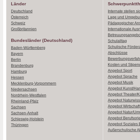
Länder
Schwerpunktt
Deutschland
Internate stellen si
Österreich
Lage und Umgebu
Schweiz
Pädagogischer An
Großbritannien
Internationale Aus
Betreuungsangebo
Bundesländer (Deutschland)
Schulalltag
Schulische Förder
Baden-Württemberg
Abschlüsse
Bayern
Bewerbungsverfah
Berlin
Kosten und Stipen
Brandenburg
Angebot Sport
Hamburg
Angebot Sprache
Hessen
Angebot Musik
Mecklenburg-Vorpommern
Angebot Kunst/Ha
Niedersachsen
Angebot Theater/K
Nordrhein-Westfalen
Angebot Naturwiss
Rheinland-Pfalz
Angebot Wirtschaft
Sachsen
Angebot Natur/Um
Sachsen-Anhalt
Angebot Berufsori
Schleswig-Holstein
Angebot Soziales
Thüringen
Außerschulische Ak