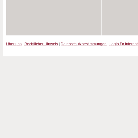
Über uns
|
Rechtlicher Hinweis
|
Datenschutzbestimmungen
|
Login für Interna