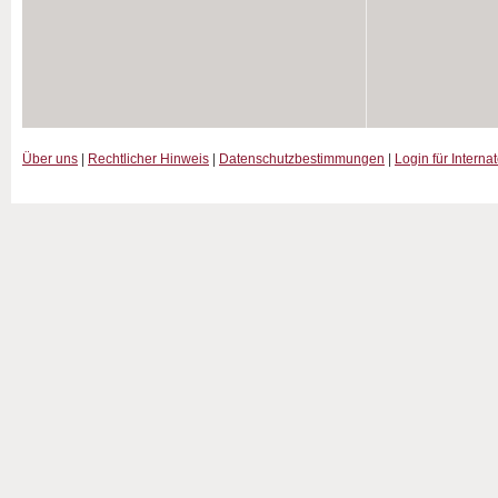
Über uns
|
Rechtlicher Hinweis
|
Datenschutzbestimmungen
|
Login für Interna