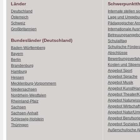
Länder
Schwerpunktt
Deutschland
Internate stellen si
Österreich
Lage und Umgebu
Schweiz
Pädagogischer An
Großbritannien
Internationale Aus
Betreuungsangebo
Bundesländer (Deutschland)
Schulalltag
Schulische Förder
Baden-Württemberg
Abschlüsse
Bayern
Bewerbungsverfah
Berlin
Kosten und Stipen
Brandenburg
Angebot Sport
Hamburg
Angebot Sprache
Hessen
Angebot Musik
Mecklenburg-Vorpommern
Angebot Kunst/Ha
Niedersachsen
Angebot Theater/K
Nordrhein-Westfalen
Angebot Naturwiss
Rheinland-Pfalz
Angebot Wirtschaft
Sachsen
Angebot Natur/Um
Sachsen-Anhalt
Angebot Berufsori
Schleswig-Holstein
Angebot Soziales
Thüringen
Außerschulische Ak