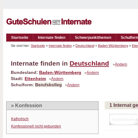
Startseite
Internate finden
Schwerpunktthemen
Schulfor
Sie sind hier:
Startseite
»
Internate finden
»
Deutschland
»
Baden-Württemberg
»
Ett
Internate finden in
Deutschland
»
Ändern
Bundesland:
Baden-Württemberg
»
Ändern
Stadt:
Ettenheim
»
Ändern
Schulform:
Berufskolleg
»
Ändern
1 Internat 
» Konfession
Katholisch
Konfessionell nicht gebunden