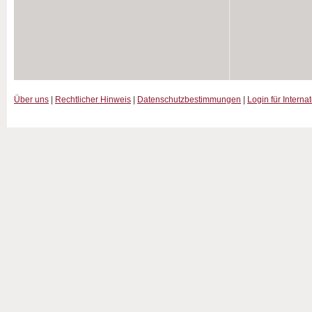
Über uns
|
Rechtlicher Hinweis
|
Datenschutzbestimmungen
|
Login für Interna