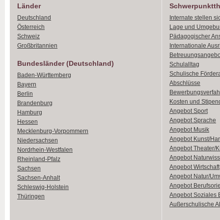
Länder
Schwerpunktt
Deutschland
Internate stellen si
Österreich
Lage und Umgebu
Schweiz
Pädagogischer An
Großbritannien
Internationale Aus
Betreuungsangebo
Bundesländer (Deutschland)
Schulalltag
Schulische Förder
Baden-Württemberg
Abschlüsse
Bayern
Bewerbungsverfah
Berlin
Kosten und Stipen
Brandenburg
Angebot Sport
Hamburg
Angebot Sprache
Hessen
Angebot Musik
Mecklenburg-Vorpommern
Angebot Kunst/Ha
Niedersachsen
Angebot Theater/K
Nordrhein-Westfalen
Angebot Naturwiss
Rheinland-Pfalz
Angebot Wirtschaft
Sachsen
Angebot Natur/Um
Sachsen-Anhalt
Angebot Berufsori
Schleswig-Holstein
Angebot Soziales
Thüringen
Außerschulische Ak