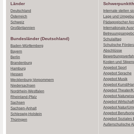
Länder
Schwerpunktt
Deutschland
Internate stellen si
Österreich
Lage und Umgebu
Schweiz
Pädagogischer An
Großbritannien
Internationale Aus
Betreuungsangebo
Bundesländer (Deutschland)
Schulalltag
Schulische Förder
Baden-Württemberg
Abschlüsse
Bayern
Bewerbungsverfah
Berlin
Kosten und Stipen
Brandenburg
Angebot Sport
Hamburg
Angebot Sprache
Hessen
Angebot Musik
Mecklenburg-Vorpommern
Angebot Kunst/Ha
Niedersachsen
Angebot Theater/K
Nordrhein-Westfalen
Angebot Naturwiss
Rheinland-Pfalz
Angebot Wirtschaft
Sachsen
Angebot Natur/Um
Sachsen-Anhalt
Angebot Berufsori
Schleswig-Holstein
Angebot Soziales
Thüringen
Außerschulische Ak