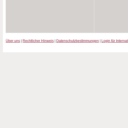
Über uns
|
Rechtlicher Hinweis
|
Datenschutzbestimmungen
|
Login für Interna