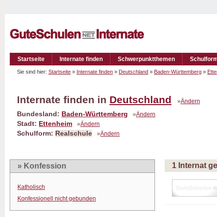
Startseite
Internate finden
Schwerpunktthemen
Schulfor
Sie sind hier:
Startseite
»
Internate finden
»
Deutschland
»
Baden-Württemberg
»
Ett
Internate finden in
Deutschland
»
Ändern
Bundesland:
Baden-Württemberg
»
Ändern
Stadt:
Ettenheim
»
Ändern
Schulform:
Realschule
»
Ändern
1 Internat 
» Konfession
Katholisch
Konfessionell nicht gebunden