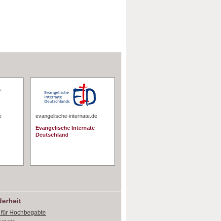
e
evangelische-internate.de
Evangelische Internate
Deutschland
erheit
e für Hochbegabte