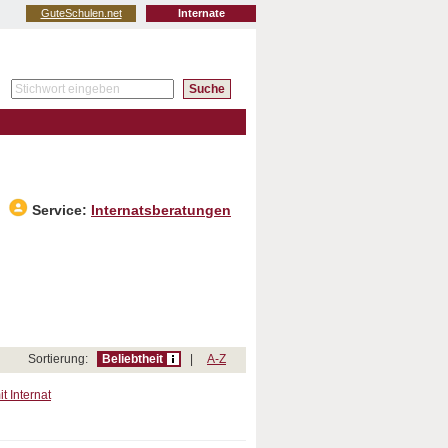
GuteSchulen.net
Internate
Service:
Internatsberatungen
Sortierung:
Beliebtheit
|
A-Z
t Internat