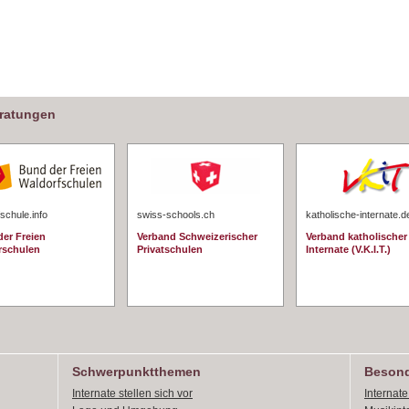
eratungen
schule.info
swiss-schools.ch
katholische-internate.d
er Freien
Verband Schweizerischer
Verband katholischer
rschulen
Privatschulen
Internate (V.K.I.T.)
Schwerpunktthemen
Besond
Internate stellen sich vor
Internat