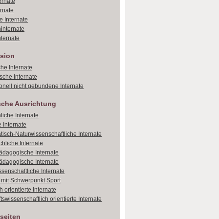
ernate
ernate
e Internate
internate
ternate
sion
che Internate
sche Internate
onell nicht gebundene Internate
sche Ausrichtung
liche Internate
 Internate
isch-Naturwissenschaftliche Internate
hliche Internate
dagogische Internate
dagogische Internate
ssenschaftliche Internate
e mit Schwerpunkt Sport
 orientierte Internate
tswissenschaftlich orientierte Internate
seiten