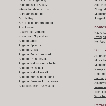
Lage und Umgebung
Musikint
Pädagogischer Ansatz
Sportint
Internationale Ausrichtung
Bilingual
Betreuungsangebot
Mädchen
Schulalltag
Jungenin
Schulische Förderangebote
Konfes
Abschlüsse
Bewerbungsverfahren
Katholis
Kosten und Stipendien
Evangeli
Angebot Sport
Konfessi
Angebot Sprache
Angebot Musik
Schuli
Angebot Kunst/Handwerk
Altsprach
Angebot Theater/Kultur
Musische
Angebot Naturwissenschaften
Mathemat
Angebot Wirtschaft
Neusprac
Angebot Natur/Umwelt
Reformpä
Angebot Berufsorientierung
Sonderpä
Angebot Soziales Engagement
Sozialwi
Außerschulische Aktivitäten
Internat
Technisch
Wirtschaf
Partner