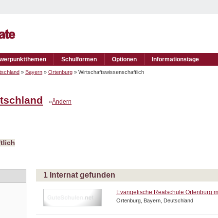
werpunktthemen
Schulformen
Optionen
Informationstage
tschland
»
Bayern
»
Ortenburg
» Wirtschaftswissenschaftlich
tschland
»
Ändern
tlich
1 Internat gefunden
Evangelische Realschule Ortenburg mi
Ortenburg, Bayern, Deutschland