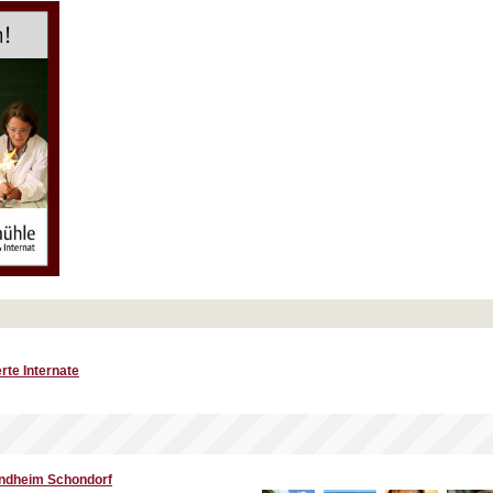
rte Internate
ndheim Schondorf