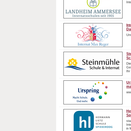
In
In
Da
Uns
St
Sc
Die
Gem
Ihr
Ur
ma
ww
He
Sp
sta
In
in 