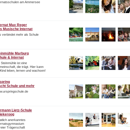
ternatsschulen am Ammersee
ternat Max Reger
s Musische Internat
 verbindet mehr als Schule
einmühle Marburg
hule & Internat
 Steinmühle ist eine
einschaft, die trägt. Hier kann
 Kind leben, lernen und wachsen!
spring
cht Schule und mehr
w.urspringschule.de
rmann Lietz-Schule
iekeroog
atlich anerkanntes
ternatsgymnasium
freier Trägerschaft