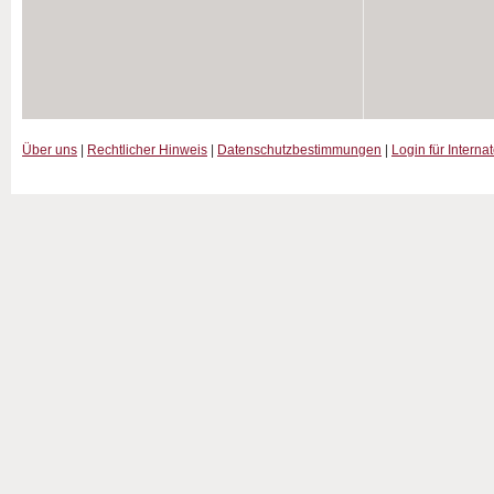
Über uns
|
Rechtlicher Hinweis
|
Datenschutzbestimmungen
|
Login für Interna