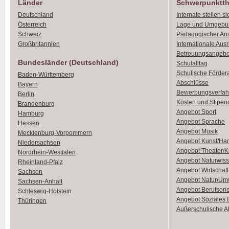
Länder
Schwerpunktt
Deutschland
Internate stellen si
Österreich
Lage und Umgebu
Schweiz
Pädagogischer An
Großbritannien
Internationale Aus
Betreuungsangebo
Bundesländer (Deutschland)
Schulalltag
Schulische Förder
Baden-Württemberg
Abschlüsse
Bayern
Bewerbungsverfah
Berlin
Kosten und Stipen
Brandenburg
Angebot Sport
Hamburg
Angebot Sprache
Hessen
Angebot Musik
Mecklenburg-Vorpommern
Angebot Kunst/Ha
Niedersachsen
Angebot Theater/K
Nordrhein-Westfalen
Angebot Naturwiss
Rheinland-Pfalz
Angebot Wirtschaft
Sachsen
Angebot Natur/Um
Sachsen-Anhalt
Angebot Berufsori
Schleswig-Holstein
Angebot Soziales
Thüringen
Außerschulische Ak