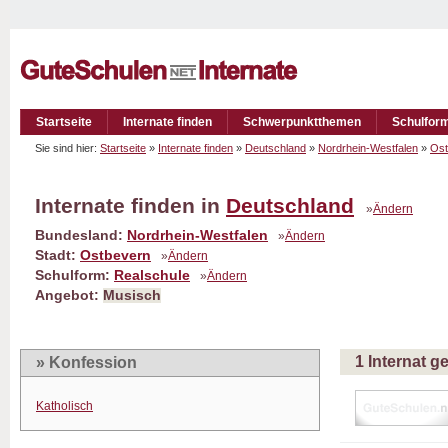
Startseite
Internate finden
Schwerpunktthemen
Schulfor
Sie sind hier:
Startseite
»
Internate finden
»
Deutschland
»
Nordrhein-Westfalen
»
Ost
Internate finden in
Deutschland
»
Ändern
Bundesland:
Nordrhein-Westfalen
»
Ändern
Stadt:
Ostbevern
»
Ändern
Schulform:
Realschule
»
Ändern
Angebot:
Musisch
1 Internat 
» Konfession
Katholisch