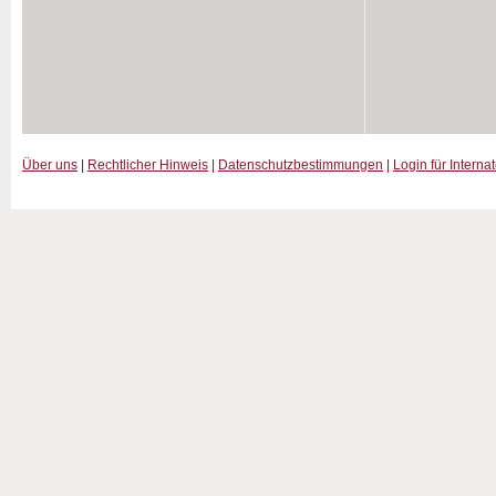
Über uns
|
Rechtlicher Hinweis
|
Datenschutzbestimmungen
|
Login für Interna