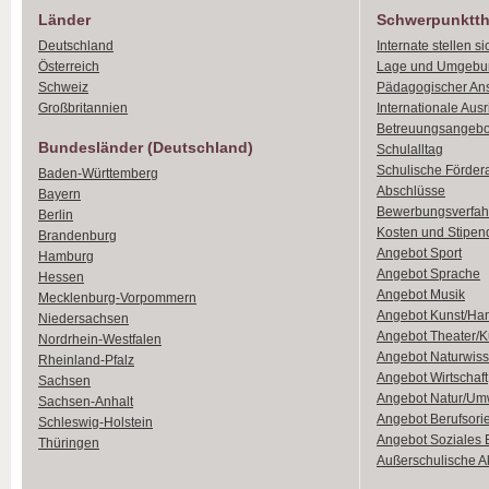
Länder
Schwerpunktt
Deutschland
Internate stellen si
Österreich
Lage und Umgebu
Schweiz
Pädagogischer An
Großbritannien
Internationale Aus
Betreuungsangebo
Bundesländer (Deutschland)
Schulalltag
Schulische Förder
Baden-Württemberg
Abschlüsse
Bayern
Bewerbungsverfah
Berlin
Kosten und Stipen
Brandenburg
Angebot Sport
Hamburg
Angebot Sprache
Hessen
Angebot Musik
Mecklenburg-Vorpommern
Angebot Kunst/Ha
Niedersachsen
Angebot Theater/K
Nordrhein-Westfalen
Angebot Naturwiss
Rheinland-Pfalz
Angebot Wirtschaft
Sachsen
Angebot Natur/Um
Sachsen-Anhalt
Angebot Berufsori
Schleswig-Holstein
Angebot Soziales
Thüringen
Außerschulische Ak