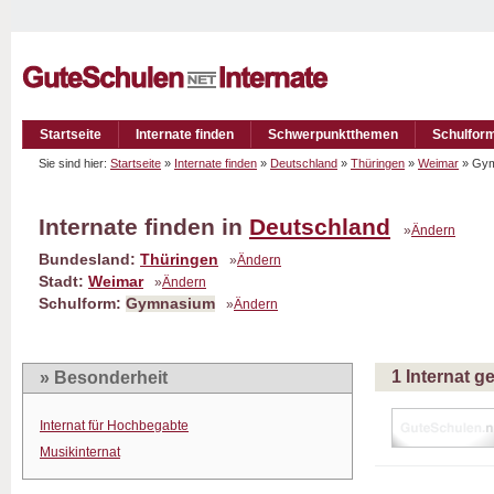
Startseite
Internate finden
Schwerpunktthemen
Schulfor
Sie sind hier:
Startseite
»
Internate finden
»
Deutschland
»
Thüringen
»
Weimar
» Gy
Internate finden in
Deutschland
»
Ändern
Bundesland:
Thüringen
»
Ändern
Stadt:
Weimar
»
Ändern
Schulform:
Gymnasium
»
Ändern
1 Internat 
» Besonderheit
Internat für Hochbegabte
Musikinternat