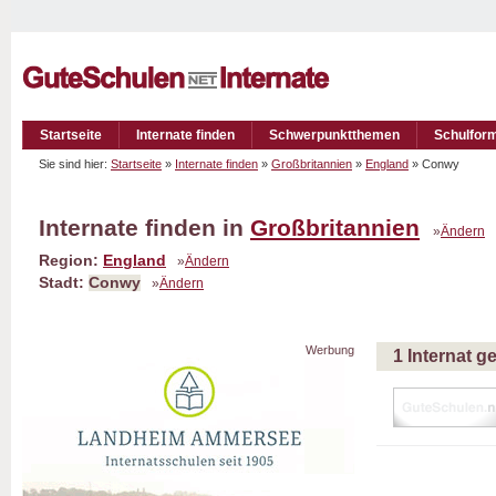
Startseite
Internate finden
Schwerpunktthemen
Schulfor
Sie sind hier:
Startseite
»
Internate finden
»
Großbritannien
»
England
» Conwy
Internate finden in
Großbritannien
»
Ändern
Region:
England
»
Ändern
Stadt:
Conwy
»
Ändern
Werbung
1 Internat 