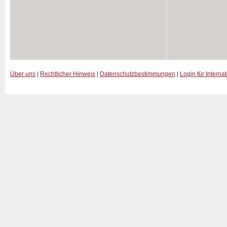
Über uns
|
Rechtlicher Hinweis
|
Datenschutzbestimmungen
|
Login für Interna