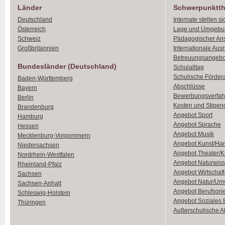
Länder
Schwerpunktt
Deutschland
Internate stellen si
Österreich
Lage und Umgebu
Schweiz
Pädagogischer An
Großbritannien
Internationale Aus
Betreuungsangebo
Bundesländer (Deutschland)
Schulalltag
Schulische Förder
Baden-Württemberg
Abschlüsse
Bayern
Bewerbungsverfah
Berlin
Kosten und Stipen
Brandenburg
Angebot Sport
Hamburg
Angebot Sprache
Hessen
Angebot Musik
Mecklenburg-Vorpommern
Angebot Kunst/Ha
Niedersachsen
Angebot Theater/K
Nordrhein-Westfalen
Angebot Naturwiss
Rheinland-Pfalz
Angebot Wirtschaft
Sachsen
Angebot Natur/Um
Sachsen-Anhalt
Angebot Berufsori
Schleswig-Holstein
Angebot Soziales
Thüringen
Außerschulische Ak