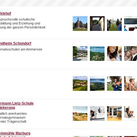
rklehof
pruchsvolle schulische
bildung und Erziehung und
dung der ganzen Persönlichkeit
ndheim Schondorf
ternatsschulen am Ammersee
rmann Lietz-Schule
iekeroog
atlich anerkanntes
ternatsgymnasium
freier Trägerschaft
einmühle Marburg