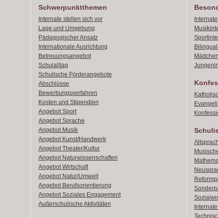
Schwerpunktthemen
Besond
Internate stellen sich vor
Internat
Lage und Umgebung
Musikint
Pädagogischer Ansatz
Sportint
Internationale Ausrichtung
Bilingual
Betreuungsangebot
Mädchen
Schulalltag
Jungenin
Schulische Förderangebote
Konfes
Abschlüsse
Bewerbungsverfahren
Katholis
Kosten und Stipendien
Evangeli
Angebot Sport
Konfessi
Angebot Sprache
Angebot Musik
Schuli
Angebot Kunst/Handwerk
Altsprach
Angebot Theater/Kultur
Musische
Angebot Naturwissenschaften
Mathemat
Angebot Wirtschaft
Neusprac
Angebot Natur/Umwelt
Reformpä
Angebot Berufsorientierung
Sonderpä
Angebot Soziales Engagement
Sozialwi
Außerschulische Aktivitäten
Internat
Technisch