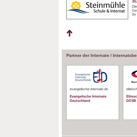
Sc
Die
Gem
Ihr
Partner der Internate / Internatsb
evangelische-internate.de
elitesc
Evangelische Internate
Elites
Deutschland
DOSB