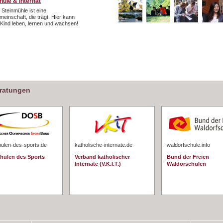
hule & Internat
 Steinmühle ist eine
einschaft, die trägt. Hier kann
 Kind leben, lernen und wachsen!
eratungen
hulen-des-sports.de
katholische-internate.de
waldorfschule.info
chulen des Sports
Verband katholischer
Bund der Freien
Internate (V.K.I.T.)
Waldorschulen