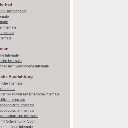
erheit
e für Hochbegabte
ernate
ernate
e Internate
internate
ternate
sion
che Internate
sche Internate
onell nicht gebundene Internate
sche Ausrichtung
liche Internate
 Internate
isch-Naturwissenschaftliche Internate
hliche Internate
dagogische Internate
dagogische Internate
ssenschaftliche Internate
e mit Schwerpunkt Sport
 orientierte Internate