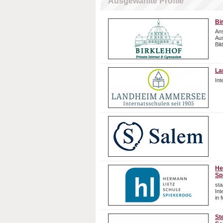
Ausgewählte Profile
Bi
Ans
Aus
Bil
La
In
He
Sp
sta
In
in 
St