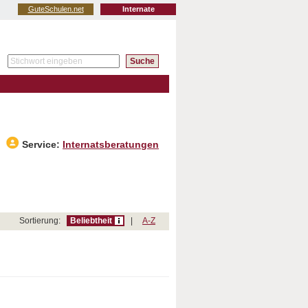
GuteSchulen.net
Internate
Service:
Internatsberatungen
Sortierung:
Beliebtheit
|
A-Z