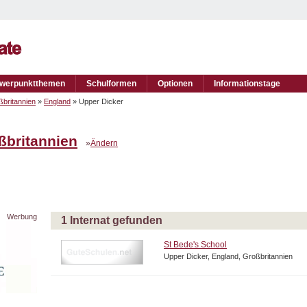
werpunktthemen
Schulformen
Optionen
Informationstage
britannien
»
England
» Upper Dicker
ßbritannien
»
Ändern
Werbung
1 Internat gefunden
St Bede's School
Upper Dicker, England, Großbritannien