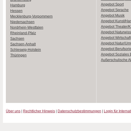
Angebot Sport
Hamburg
Angebot Sprache
Hessen
Angebot Musik
Mecklenburg-Vorpommern
Angebot Kunst/Ha
Niedersachsen
Angebot Theater/K
Nordrhein-Westfalen
Angebot Naturwiss
Rheinland-Pfalz
Angebot Wirtschaft
Sachsen
Angebot Natur/Um
Sachsen-Anhalt
Angebot Berufsori
Schleswig-Holstein
Angebot Soziales
Thüringen
Außerschulische Ak
Über uns
|
Rechtlicher Hinweis
|
Datenschutzbestimmungen
|
Login für Interna