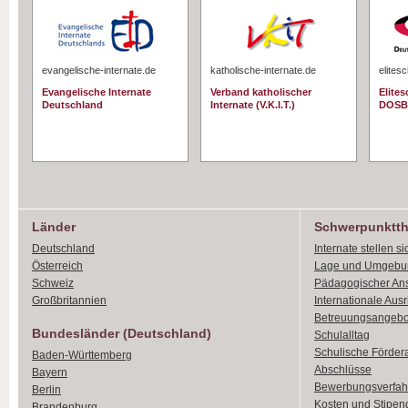
evangelische-internate.de
katholische-internate.de
elites
Evangelische Internate
Verband katholischer
Elite
Deutschland
Internate (V.K.I.T.)
DOSB
Länder
Schwerpunktt
Deutschland
Internate stellen si
Österreich
Lage und Umgebu
Schweiz
Pädagogischer An
Großbritannien
Internationale Aus
Betreuungsangebo
Bundesländer (Deutschland)
Schulalltag
Schulische Förder
Baden-Württemberg
Abschlüsse
Bayern
Bewerbungsverfah
Berlin
Kosten und Stipen
Brandenburg