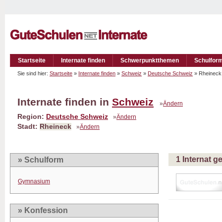
Startseite
Internate finden
Schwerpunktthemen
Schulfor
Sie sind hier:
Startseite
»
Internate finden
»
Schweiz
»
Deutsche Schweiz
» Rheinec
Internate finden in
Schweiz
»
Ändern
Region:
Deutsche Schweiz
»
Ändern
Stadt:
Rheineck
»
Ändern
1 Internat 
» Schulform
Gymnasium
» Konfession