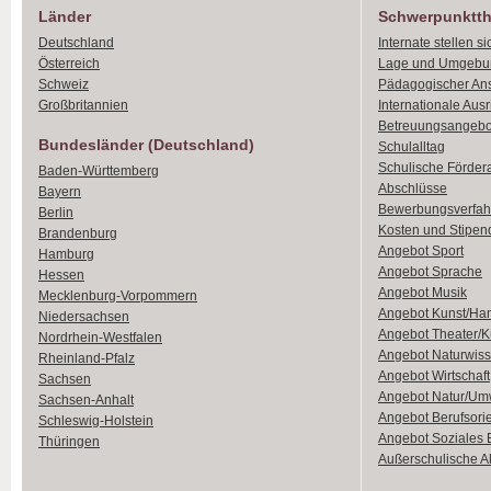
Länder
Schwerpunktt
Deutschland
Internate stellen si
Österreich
Lage und Umgebu
Schweiz
Pädagogischer An
Großbritannien
Internationale Aus
Betreuungsangebo
Bundesländer (Deutschland)
Schulalltag
Schulische Förder
Baden-Württemberg
Abschlüsse
Bayern
Bewerbungsverfah
Berlin
Kosten und Stipen
Brandenburg
Angebot Sport
Hamburg
Angebot Sprache
Hessen
Angebot Musik
Mecklenburg-Vorpommern
Angebot Kunst/Ha
Niedersachsen
Angebot Theater/K
Nordrhein-Westfalen
Angebot Naturwiss
Rheinland-Pfalz
Angebot Wirtschaft
Sachsen
Angebot Natur/Um
Sachsen-Anhalt
Angebot Berufsori
Schleswig-Holstein
Angebot Soziales
Thüringen
Außerschulische Ak