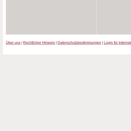
Über uns
|
Rechtlicher Hinweis
|
Datenschutzbestimmungen
|
Login für Interna