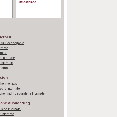
Deutschland
erheit
e für Hochbegabte
ernate
ernate
e Internate
internate
ternate
sion
che Internate
sche Internate
onell nicht gebundene Internate
sche Ausrichtung
liche Internate
 Internate