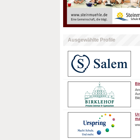
Ausgewählte Profile
Bi
Ans
Aus
Bil
Ur
ma
ww