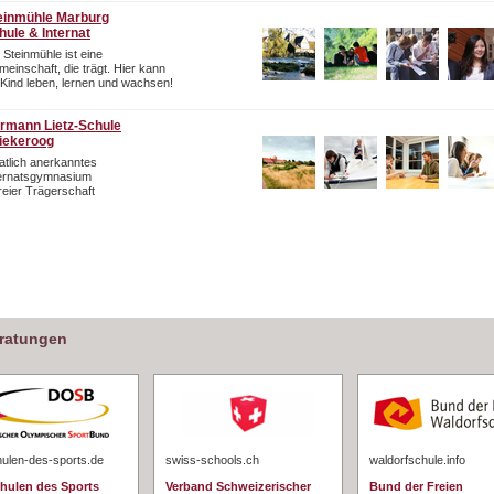
einmühle Marburg
hule & Internat
 Steinmühle ist eine
einschaft, die trägt. Hier kann
 Kind leben, lernen und wachsen!
rmann Lietz-Schule
iekeroog
atlich anerkanntes
ternatsgymnasium
freier Trägerschaft
eratungen
hulen-des-sports.de
swiss-schools.ch
waldorfschule.info
chulen des Sports
Verband Schweizerischer
Bund der Freien