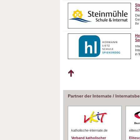
St
Sc
Die
Gem
Ihr
He
Sp
sta
In
in 
Partner der Internate / Internatsb
katholische-internate.de
elitesc
Verband katholischer
Elites