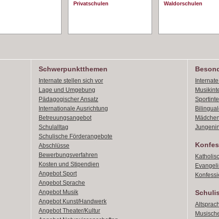
Privatschulen
Waldorschulen
Schwerpunktthemen
Besond
Internate stellen sich vor
Internat
Lage und Umgebung
Musikint
Pädagogischer Ansatz
Sportint
Internationale Ausrichtung
Bilingual
Betreuungsangebot
Mädchen
Schulalltag
Jungenin
Schulische Förderangebote
Konfes
Abschlüsse
Bewerbungsverfahren
Katholis
Kosten und Stipendien
Evangeli
Angebot Sport
Konfessi
Angebot Sprache
Angebot Musik
Schuli
Angebot Kunst/Handwerk
Altsprach
Angebot Theater/Kultur
Musische