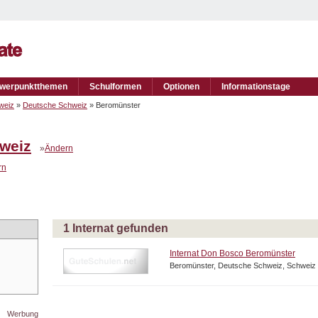
werpunktthemen
Schulformen
Optionen
Informationstage
weiz
»
Deutsche Schweiz
» Beromünster
weiz
»
Ändern
rn
1 Internat gefunden
Internat Don Bosco Beromünster
Beromünster, Deutsche Schweiz, Schweiz
Werbung