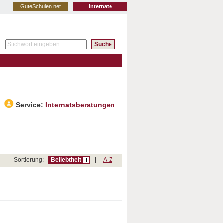
GuteSchulen.net
Internate
Service:
Internatsberatungen
Sortierung:
Beliebtheit
|
A-Z