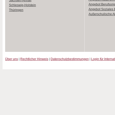
Sachsen-Anhalt
Angebot Berufsori
Schleswig-Holstein
Angebot Soziales
Thüringen
Außerschulische Ak
Über uns
|
Rechtlicher Hinweis
|
Datenschutzbestimmungen
|
Login für Interna