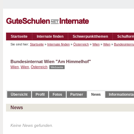
Startseite
Internate finden
Schwerpunktthemen
Schulfor
Sie sind hier:
Startseite
»
Internate finden
»
Österreich
»
Wien
»
Wien
»
Bundesintern
Bundesinternat Wien "Am Himmelhof"
Wien
,
Wien
,
Österreich
Webseite
Übersicht
Profil
Fotos
Partner
News
Informationst
News
Keine News gefunden.