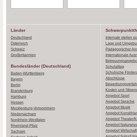
Länder
Schwerpunktt
Deutschland
Internate stellen si
Österreich
Lage und Umgebu
Schweiz
Pädagogischer An
Großbritannien
Internationale Aus
Betreuungsangebo
Bundesländer (Deutschland)
Schulalltag
Schulische Förder
Baden-Württemberg
Abschlüsse
Bayern
Bewerbungsverfah
Berlin
Kosten und Stipen
Brandenburg
Angebot Sport
Hamburg
Angebot Sprache
Hessen
Angebot Musik
Mecklenburg-Vorpommern
Angebot Kunst/Ha
Niedersachsen
Angebot Theater/K
Nordrhein-Westfalen
Angebot Naturwiss
Rheinland-Pfalz
Angebot Wirtschaft
Sachsen
Angebot Natur/Um