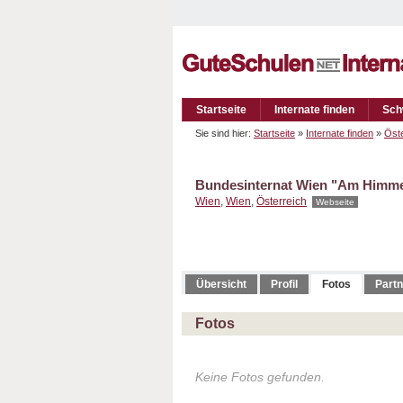
Startseite
Internate finden
Sch
Sie sind hier:
Startseite
»
Internate finden
»
Öste
Bundesinternat Wien "Am Himme
Wien
,
Wien
,
Österreich
Webseite
Übersicht
Profil
Fotos
Partn
Fotos
Keine Fotos gefunden.