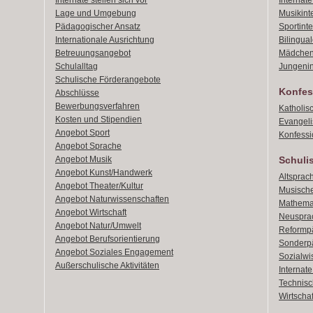
Internate stellen sich vor
Internat
Lage und Umgebung
Musikint
Pädagogischer Ansatz
Sportint
Internationale Ausrichtung
Bilingual
Betreuungsangebot
Mädchen
Schulalltag
Jungenin
Schulische Förderangebote
Konfes
Abschlüsse
Bewerbungsverfahren
Katholis
Kosten und Stipendien
Evangeli
Angebot Sport
Konfessi
Angebot Sprache
Angebot Musik
Schuli
Angebot Kunst/Handwerk
Altsprach
Angebot Theater/Kultur
Musische
Angebot Naturwissenschaften
Mathemat
Angebot Wirtschaft
Neusprac
Angebot Natur/Umwelt
Reformpä
Angebot Berufsorientierung
Sonderpä
Angebot Soziales Engagement
Sozialwi
Außerschulische Aktivitäten
Internat
Technisch
Wirtschaf