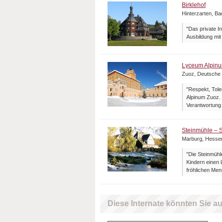
Birklehof
Hinterzarten, B
"Das private I
Ausbildung mit
Lyceum Alpin
Zuoz, Deutsche
"Respekt, Tole
Alpinum Zuoz. 
Verantwortung f
Steinmühle – S
Marburg, Hesse
"Die Steinmühle
Kindern einen 
fröhlichen Men
Diese Internate könnten Sie au