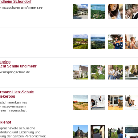
ndheim Schondorf
ternatsschulen am Ammersee
spring
cht Schule und mehr
w.urspringschule.de
rmann Lietz-Schule
iekeroog
atlich anerkanntes
ternatsgymnasium
freier Trägerschaft
rklehof
pruchsvolle schulische
bildung und Erziehung und
dung der ganzen Persönlichkeit