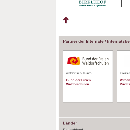
Partner der Internate / Internatsb
waldorfschule.info
swiss-
Bund der Freien
Verban
Waldorschulen
Privat
Länder