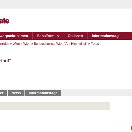
werpunktthemen
Schulformen
Optionen
Informationstage
rreich
»
Wien
»
Wien
»
Bundesinternat Wien "Am Himmelhof"
» Fotos
lhof"
er
News
Informationstage