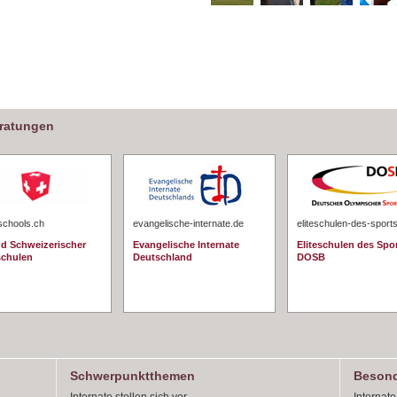
eratungen
schools.ch
evangelische-internate.de
eliteschulen-des-sport
d Schweizerischer
Evangelische Internate
Eliteschulen des Spo
schulen
Deutschland
DOSB
Schwerpunktthemen
Besond