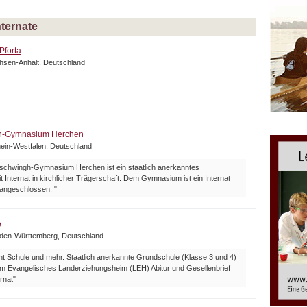
nternate
Pforta
chsen-Anhalt, Deutschland
h-Gymnasium Herchen
ein-Westfalen, Deutschland
lschwingh-Gymnasium Herchen ist ein staatlich anerkanntes
Internat in kirchlicher Trägerschaft. Dem Gymnasium ist ein Internat
 angeschlossen. "
e
aden-Württemberg, Deutschland
t Schule und mehr. Staatlich anerkannte Grundschule (Klasse 3 und 4)
 Evangelisches Landerziehungsheim (LEH) Abitur und Gesellenbrief
rnat"