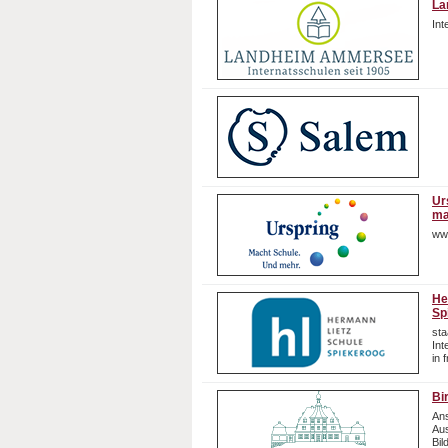
La
In
Ur
ma
ww
He
Sp
sta
In
in 
Bi
Ans
Aus
Bil