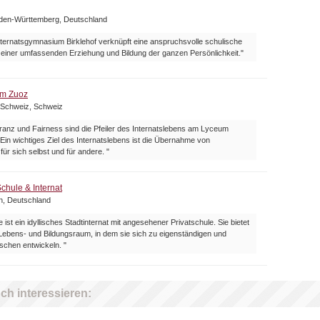
aden-Württemberg, Deutschland
nternatsgymnasium Birklehof verknüpft eine anspruchsvolle schulische
 einer umfassenden Erziehung und Bildung der ganzen Persönlichkeit."
um Zuoz
 Schweiz, Schweiz
ranz und Fairness sind die Pfeiler des Internatslebens am Lyceum
Ein wichtiges Ziel des Internatslebens ist die Übernahme von
ür sich selbst und für andere. "
chule & Internat
n, Deutschland
 ist ein idyllisches Stadtinternat mit angesehener Privatschule. Sie bietet
Lebens- und Bildungsraum, in dem sie sich zu eigenständigen und
schen entwickeln. "
ch interessieren: