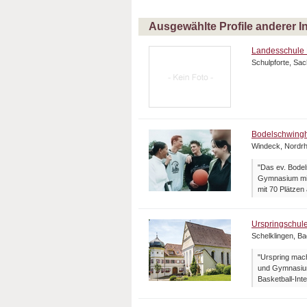
Ausgewählte Profile anderer I
Landesschule 
Schulpforte, Sa
Bodelschwing
Windeck, Nordrh
"Das ev. Bode
Gymnasium mit 
mit 70 Plätzen
Urspringschul
Schelklingen, B
"Urspring mach
und Gymnasium
Basketball-Inte