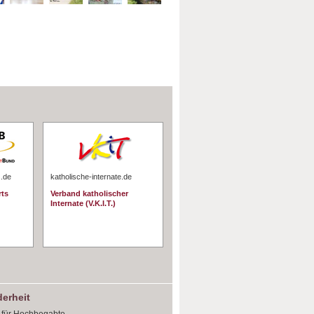
s.de
katholische-internate.de
rts
Verband katholischer
Internate (V.K.I.T.)
erheit