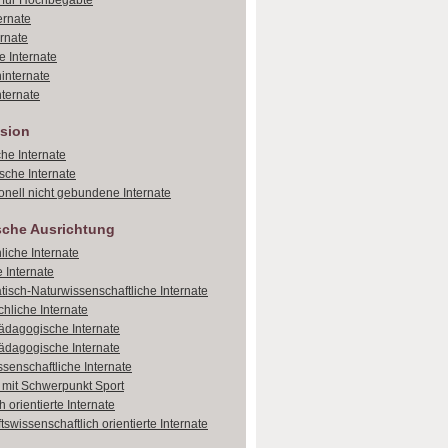
e für Hochbegabte
ernate
ernate
e Internate
internate
ternate
sion
che Internate
sche Internate
onell nicht gebundene Internate
sche Ausrichtung
liche Internate
 Internate
isch-Naturwissenschaftliche Internate
hliche Internate
dagogische Internate
dagogische Internate
ssenschaftliche Internate
e mit Schwerpunkt Sport
 orientierte Internate
tswissenschaftlich orientierte Internate