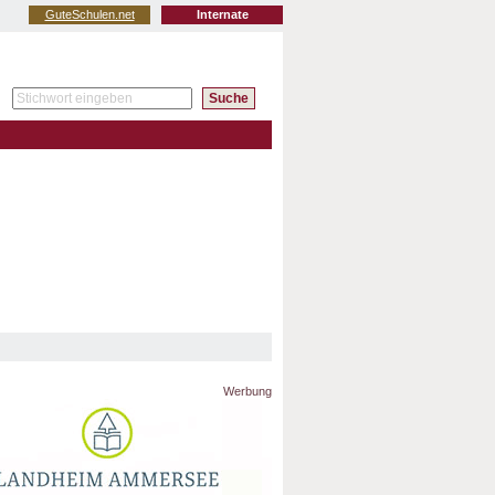
GuteSchulen.net
Internate
Werbung