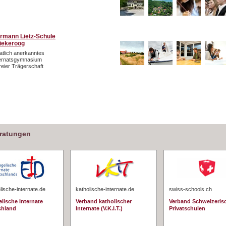
rmann Lietz-Schule
iekeroog
atlich anerkanntes
ternatsgymnasium
freier Trägerschaft
eratungen
ische-internate.de
katholische-internate.de
swiss-schools.ch
lische Internate
Verband katholischer
Verband Schweizeris
chland
Internate (V.K.I.T.)
Privatschulen