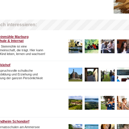
ch interessieren:
einmühle Marburg
hule & Internat
 Steinmühle ist eine
einschaft, die trägt. Hier kann
 Kind leben, lernen und wachsen!
rklehof
pruchsvolle schulische
bildung und Erziehung und
dung der ganzen Persönlichkeit
ndheim Schondorf
ternatsschulen am Ammersee