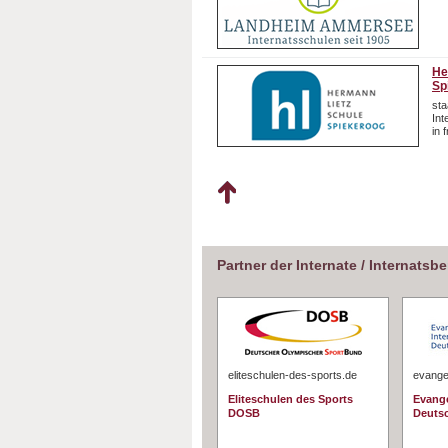
He
Sp
sta
In
in 
Partner der Internate / Internatsb
eliteschulen-des-sports.de
evangel
Eliteschulen des Sports
Evange
DOSB
Deuts