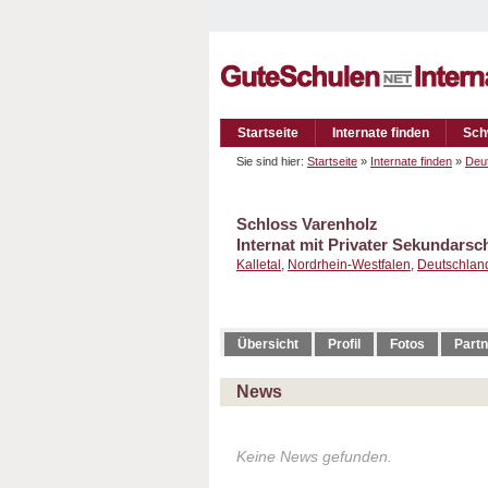
Startseite
Internate finden
Sch
Sie sind hier:
Startseite
»
Internate finden
»
Deu
Schloss Varenholz
Internat mit Privater Sekundarsc
Kalletal
,
Nordrhein-Westfalen
,
Deutschlan
Übersicht
Profil
Fotos
Partn
News
Keine News gefunden.