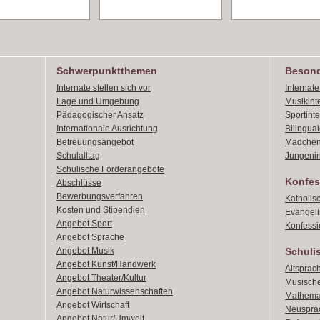
Schwerpunktthemen
Besond
Internate stellen sich vor
Internat
Lage und Umgebung
Musikint
Pädagogischer Ansatz
Sportint
Internationale Ausrichtung
Bilingual
Betreuungsangebot
Mädchen
Schulalltag
Jungenin
Schulische Förderangebote
Konfes
Abschlüsse
Bewerbungsverfahren
Katholis
Kosten und Stipendien
Evangeli
Angebot Sport
Konfessi
Angebot Sprache
Angebot Musik
Schuli
Angebot Kunst/Handwerk
Altsprach
Angebot Theater/Kultur
Musische
Angebot Naturwissenschaften
Mathemat
Angebot Wirtschaft
Neusprac
Angebot Natur/Umwelt