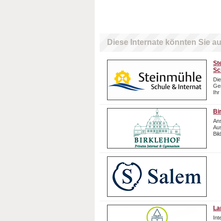
Diese Internate könnten Sie au
St
Sc
Die
Gem
Ihr
Bi
Ans
Aus
Bil
La
In