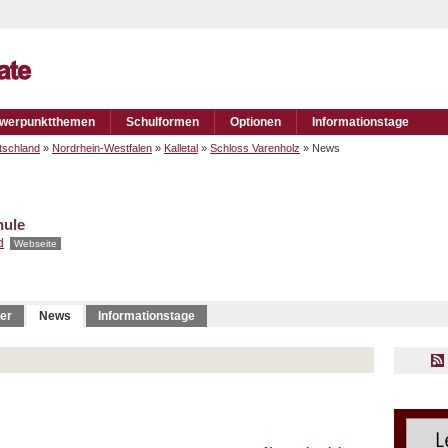
werpunktthemen
Schulformen
Optionen
Informationstage
tschland
»
Nordrhein-Westfalen
»
Kalletal
»
Schloss Varenholz
» News
hule
d
Webseite
er
News
Informationstage