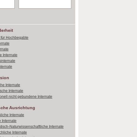
erheit
e für Hochbegabte
ernate
ernate
e Internate
internate
ternate
sion
che Internate
sche Internate
onell nicht gebundene Internate
sche Ausrichtung
liche Internate
 Internate
isch-Naturwissenschaftliche Internate
hliche Internate