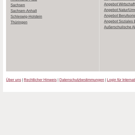
Angebot Wirtschaft
Sachsen
Angebot Natur/Um
Sachsen-Anhalt
Angebot Berufsori
Schleswig-Holstein
Angebot Soziales
Thüringen
Außerschulische Ak
Über uns
|
Rechtlicher Hinweis
|
Datenschutzbestimmungen
|
Login für Interna