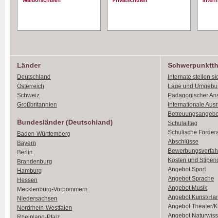
Waldorschulen
Privatschulen
Intern
Länder
Schwerpunktt
Deutschland
Internate stellen si
Österreich
Lage und Umgebu
Schweiz
Pädagogischer An
Großbritannien
Internationale Aus
Betreuungsangebo
Bundesländer (Deutschland)
Schulalltag
Schulische Förder
Baden-Württemberg
Abschlüsse
Bayern
Bewerbungsverfah
Berlin
Kosten und Stipen
Brandenburg
Angebot Sport
Hamburg
Angebot Sprache
Hessen
Angebot Musik
Mecklenburg-Vorpommern
Angebot Kunst/Ha
Niedersachsen
Angebot Theater/K
Nordrhein-Westfalen
Angebot Naturwiss
Rheinland-Pfalz