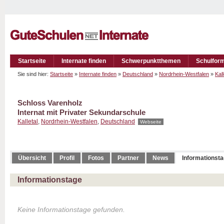
Startseite
Internate finden
Schwerpunktthemen
Schulfor
Sie sind hier:
Startseite
»
Internate finden
»
Deutschland
»
Nordrhein-Westfalen
»
Kall
Schloss Varenholz
Internat mit Privater Sekundarschule
Kalletal
,
Nordrhein-Westfalen
,
Deutschland
Webseite
Übersicht
Profil
Fotos
Partner
News
Informationst
Informationstage
Keine Informationstage gefunden.