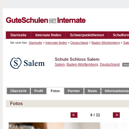
Startseite
Internate finden
Schwerpunktthemen
Schulfor
Sie sind hier:
Startseite
»
Internate finden
»
Deutschland
»
Baden-Württemberg
»
Sal
Schule Schloss Salem
Salem
,
Baden-Württemberg
,
Deutschland
Web
Übersicht
Profil
Fotos
Partner
News
Informationst
Fotos
<
4 / 11
>