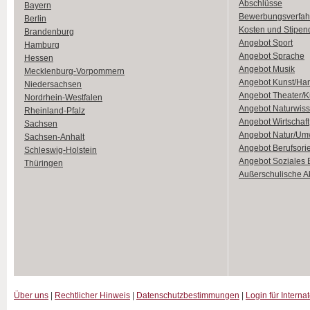
Abschlüsse
Bayern
Bewerbungsverfah
Berlin
Kosten und Stipen
Brandenburg
Angebot Sport
Hamburg
Angebot Sprache
Hessen
Angebot Musik
Mecklenburg-Vorpommern
Angebot Kunst/Ha
Niedersachsen
Angebot Theater/K
Nordrhein-Westfalen
Angebot Naturwiss
Rheinland-Pfalz
Angebot Wirtschaft
Sachsen
Angebot Natur/Um
Sachsen-Anhalt
Angebot Berufsori
Schleswig-Holstein
Angebot Soziales
Thüringen
Außerschulische Ak
Über uns
|
Rechtlicher Hinweis
|
Datenschutzbestimmungen
|
Login für Interna