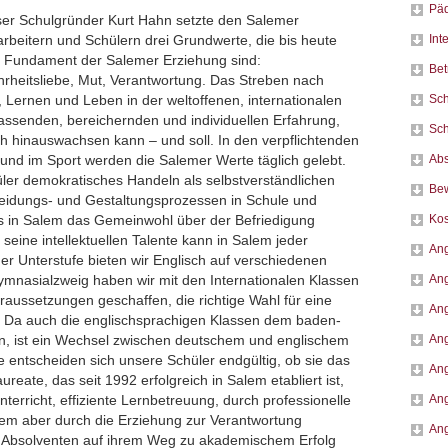
Päd
er Schulgründer Kurt Hahn setzte den Salemer
Int
arbeitern und Schülern drei Grundwerte, die bis heute
 Fundament der Salemer Erziehung sind:
Be
rheitsliebe, Mut, Verantwortung. Das Streben nach
Sch
Lernen und Leben in der weltoffenen, internationalen
ssenden, bereichernden und individuellen Erfahrung,
Sch
ch hinauswachsen kann – und soll. In den verpflichtenden
Abs
nd im Sport werden die Salemer Werte täglich gelebt.
ler demokratisches Handeln als selbstverständlichen
Be
cheidungs- und Gestaltungsprozessen in Schule und
Kos
ss in Salem das Gemeinwohl über der Befriedigung
 seine intellektuellen Talente kann in Salem jeder
Ang
der Unterstufe bieten wir Englisch auf verschiedenen
Ang
nasialzweig haben wir mit den Internationalen Klassen
Voraussetzungen geschaffen, die richtige Wahl für eine
Ang
en. Da auch die englischsprachigen Klassen dem baden-
Ang
n, ist ein Wechsel zwischen deutschem und englischem
e entscheiden sich unsere Schüler endgültig, ob sie das
Ang
ureate, das seit 1992 erfolgreich in Salem etabliert ist,
Ang
erricht, effiziente Lernbetreuung, durch professionelle
lem aber durch die Erziehung zur Verantwortung
Ang
d Absolventen auf ihrem Weg zu akademischem Erfolg