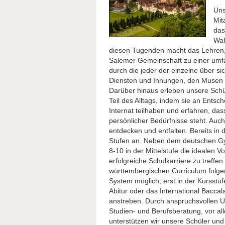
Uns
Mit
das
Wah
diesen Tugenden macht das Lehren, 
Salemer Gemeinschaft zu einer umfa
durch die jeder der einzelne über si
Diensten und Innungen, den Musen u
Darüber hinaus erleben unsere Schü
Teil des Alltags, indem sie an Ents
Internat teilhaben und erfahren, da
persönlicher Bedürfnisse steht. Auch
entdecken und entfalten. Bereits in 
Stufen an. Neben dem deutschen Gym
8-10 in der Mittelstufe die idealen 
erfolgreiche Schulkarriere zu treff
württembergischen Curriculum folge
System möglich; erst in der Kursstuf
Abitur oder das International Baccala
anstreben. Durch anspruchsvollen Unt
Studien- und Berufsberatung, vor al
unterstützen wir unsere Schüler un