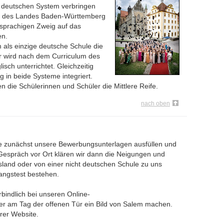
im deutschen System verbringen
um des Landes Baden-Württemberg
hsprachigen Zweig auf das
en.
m als einzige deutsche Schule die
er wird nach dem Curriculum des
ch unterrichtet. Gleichzeitig
 in beide Systeme integriert.
n die Schülerinnen und Schüler die Mittlere Reife.
nach oben
llte zunächst unsere Bewerbungsunterlagen ausfüllen und
Gespräch vor Ort klären wir dann die Neigungen und
sland oder von einer nicht deutschen Schule zu uns
ngstest bestehen.
rbindlich bei unseren Online-
er am Tag der offenen Tür ein Bild von Salem machen.
rer Website.