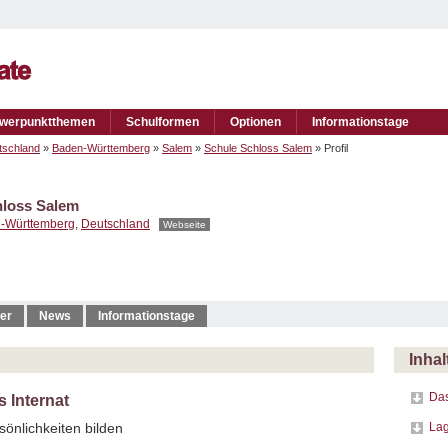
werpunktthemen
Schulformen
Optionen
Informationstage
tschland
»
Baden-Württemberg
»
Salem
»
Schule Schloss Salem
» Profil
hloss Salem
-Württemberg
,
Deutschland
Webseite
er
News
Informationstage
Inhal
Das
 Internat
La
sönlichkeiten bilden