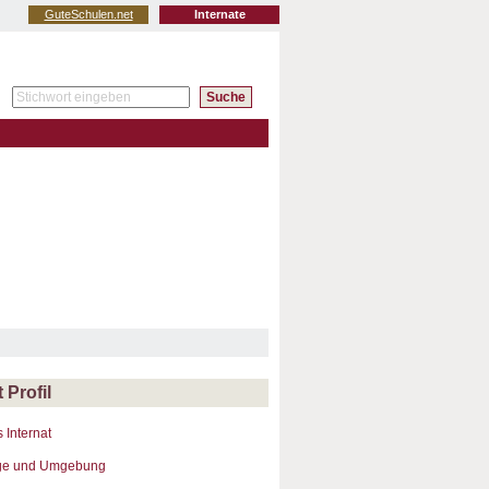
GuteSchulen.net
Internate
t Profil
 Internat
ge und Umgebung