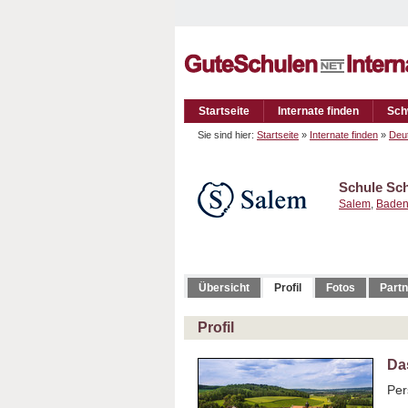
Startseite
Internate finden
Sch
Sie sind hier:
Startseite
»
Internate finden
»
Deu
Schule Sc
Salem
,
Baden
Übersicht
Profil
Fotos
Partn
Profil
Das
Per