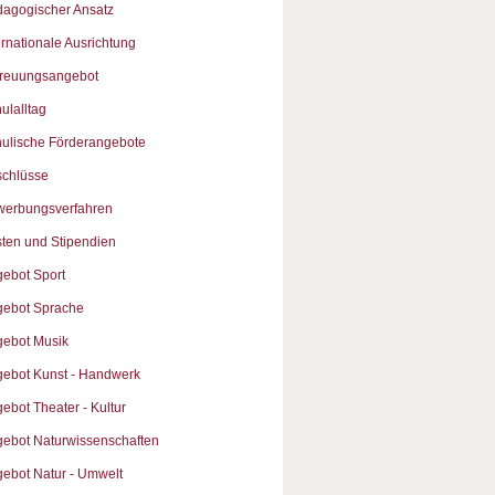
agogischer Ansatz
ernationale Ausrichtung
treuungsangebot
ulalltag
ulische Förderangebote
chlüsse
werbungsverfahren
ten und Stipendien
ebot Sport
ebot Sprache
ebot Musik
ebot Kunst - Handwerk
ebot Theater - Kultur
ebot Naturwissenschaften
ebot Natur - Umwelt