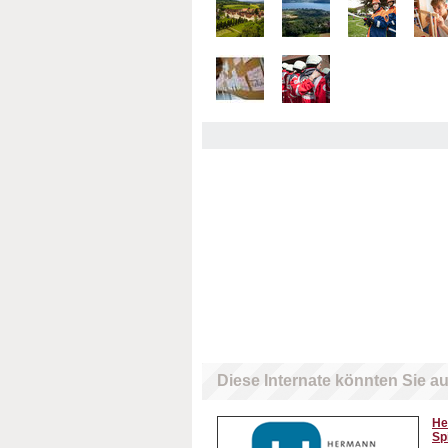
Diese Internate könnten Sie au
He
Sp