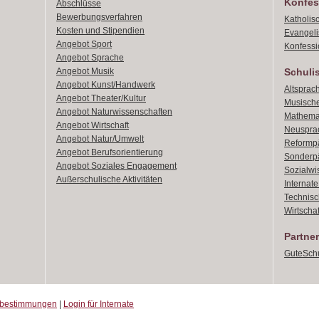
Konfes
Abschlüsse
Bewerbungsverfahren
Katholis
Kosten und Stipendien
Evangeli
Angebot Sport
Konfessi
Angebot Sprache
Angebot Musik
Schuli
Angebot Kunst/Handwerk
Altsprach
Angebot Theater/Kultur
Musische
Angebot Naturwissenschaften
Mathemat
Angebot Wirtschaft
Neusprac
Angebot Natur/Umwelt
Reformpä
Angebot Berufsorientierung
Sonderpä
Angebot Soziales Engagement
Sozialwi
Außerschulische Aktivitäten
Internat
Technisch
Wirtschaf
Partner
GuteSchu
zbestimmungen
|
Login für Internate