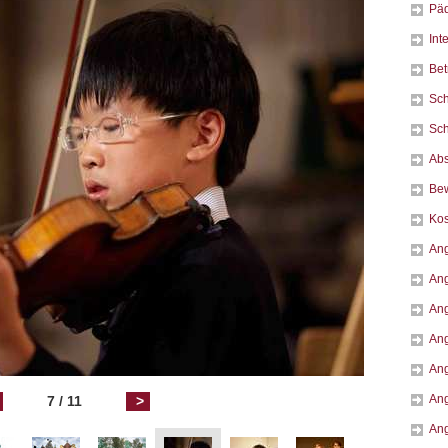
Päd
Int
Be
Sch
Sch
Abs
Be
Kos
Ang
Ang
Ang
Ang
Ang
Ang
7 / 11
>
Ang