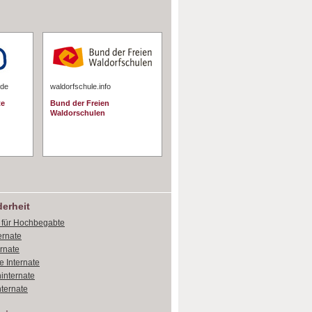
.de
waldorfschule.info
te
Bund der Freien
Waldorschulen
erheit
e für Hochbegabte
ernate
ernate
e Internate
internate
ternate