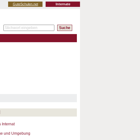
GuteSchulen.net
Internate
l
 Internat
ge und Umgebung