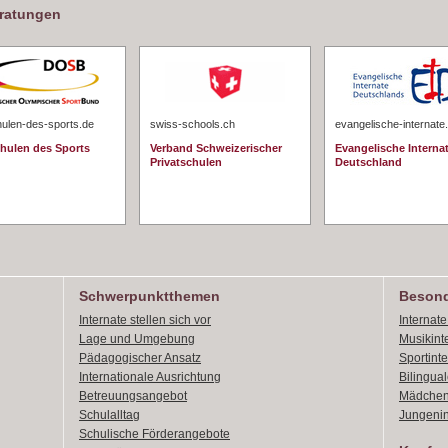
eratungen
hulen-des-sports.de
swiss-schools.ch
evangelische-internate
chulen des Sports
Verband Schweizerischer
Evangelische Interna
Privatschulen
Deutschland
Schwerpunktthemen
Besond
Internate stellen sich vor
Internat
Lage und Umgebung
Musikint
Pädagogischer Ansatz
Sportint
Internationale Ausrichtung
Bilingual
Betreuungsangebot
Mädchen
Schulalltag
Jungenin
Schulische Förderangebote