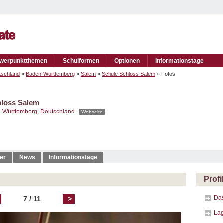
werpunktthemen
Schulformen
Optionen
Informationstage
tschland
»
Baden-Württemberg
»
Salem
»
Schule Schloss Salem
» Fotos
hloss Salem
-Württemberg
,
Deutschland
Webseite
er
News
Informationstage
Profi
Das
7 / 11
>
La