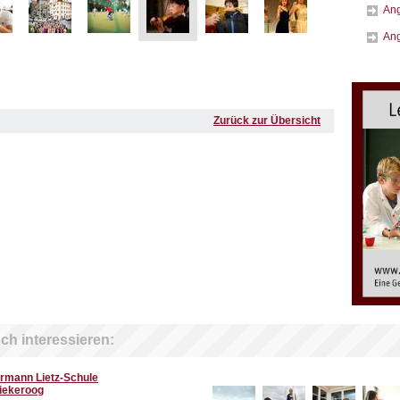
Ang
Ang
Zurück zur Übersicht
ch interessieren:
rmann Lietz-Schule
iekeroog