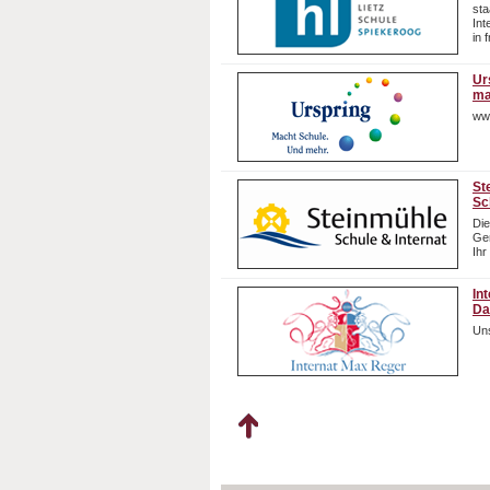
sta
In
in 
Ur
ma
ww
St
Sc
Die
Gem
Ihr
In
Da
Uns