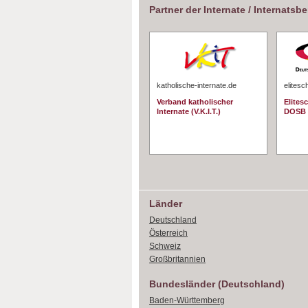
Partner der Internate / Internatsb
katholische-internate.de
elitesc
Verband katholischer
Elites
Internate (V.K.I.T.)
DOSB
Länder
Deutschland
Österreich
Schweiz
Großbritannien
Bundesländer (Deutschland)
Baden-Württemberg