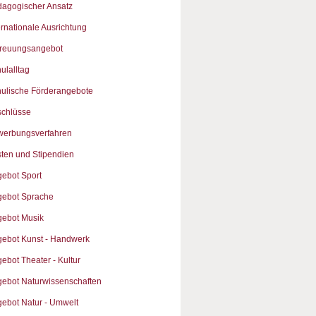
agogischer Ansatz
ernationale Ausrichtung
treuungsangebot
ulalltag
ulische Förderangebote
chlüsse
werbungsverfahren
ten und Stipendien
ebot Sport
ebot Sprache
ebot Musik
ebot Kunst - Handwerk
ebot Theater - Kultur
ebot Naturwissenschaften
ebot Natur - Umwelt