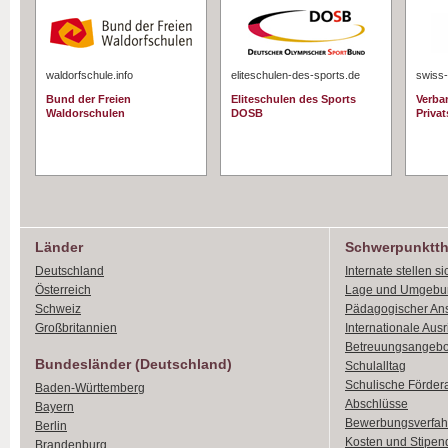
waldorfschule.info
eliteschulen-des-sports.de
swiss-
Bund der Freien
Eliteschulen des Sports
Verba
Waldorschulen
DOSB
Priva
Länder
Schwerpunktt
Deutschland
Internate stellen si
Österreich
Lage und Umgebu
Schweiz
Pädagogischer An
Großbritannien
Internationale Aus
Betreuungsangebo
Bundesländer (Deutschland)
Schulalltag
Schulische Förder
Baden-Württemberg
Abschlüsse
Bayern
Bewerbungsverfah
Berlin
Kosten und Stipen
Brandenburg