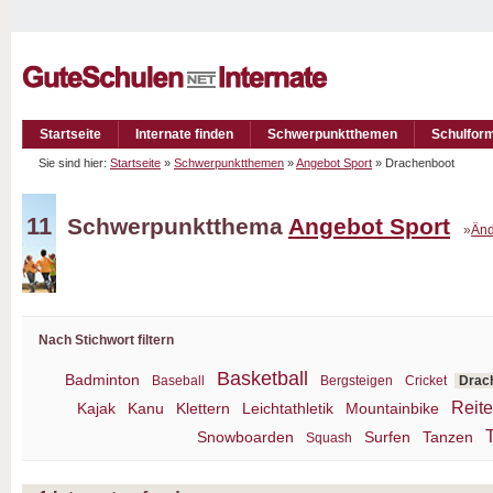
Startseite
Internate finden
Schwerpunktthemen
Schulfor
Sie sind hier:
Startseite
»
Schwerpunktthemen
»
Angebot Sport
» Drachenboot
11
Schwerpunktthema
Angebot Sport
»
Änd
Nach Stichwort filtern
Basketball
Badminton
Baseball
Bergsteigen
Cricket
Drac
Reit
Kajak
Kanu
Klettern
Leichtathletik
Mountainbike
Snowboarden
Surfen
Tanzen
Squash