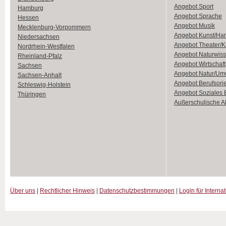
Angebot Sport
Hamburg
Angebot Sprache
Hessen
Angebot Musik
Mecklenburg-Vorpommern
Angebot Kunst/Ha
Niedersachsen
Angebot Theater/K
Nordrhein-Westfalen
Angebot Naturwiss
Rheinland-Pfalz
Angebot Wirtschaft
Sachsen
Angebot Natur/Um
Sachsen-Anhalt
Angebot Berufsori
Schleswig-Holstein
Angebot Soziales
Thüringen
Außerschulische Ak
Über uns
|
Rechtlicher Hinweis
|
Datenschutzbestimmungen
|
Login für Interna