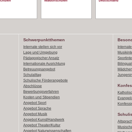
schulen
Waldorschulen
Deutschland
Schwerpunktthemen
Besond
Internate stellen sich vor
Internat
Lage und Umgebung
Musikint
Pädagogischer Ansatz
Sportint
Internationale Ausrichtung
Bilingual
Betreuungsangebot
Mädchen
Schulalltag
Jungenin
Schulische Förderangebote
Konfes
Abschlüsse
Bewerbungsverfahren
Katholis
Kosten und Stipendien
Evangeli
Angebot Sport
Konfessi
Angebot Sprache
Angebot Musik
Schuli
Angebot Kunst/Handwerk
Altsprach
Angebot Theater/Kultur
Musische
Angebot Naturwissenschaften