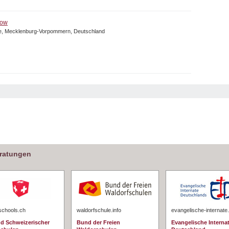
low
e, Mecklenburg-Vorpommern, Deutschland
eratungen
schools.ch
waldorfschule.info
evangelische-internate
d Schweizerischer
Bund der Freien
Evangelische Interna