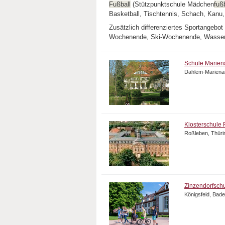
Fußball
(Stützpunktschule Mädchen
fuß
Basketball, Tischtennis, Schach, Kanu,
Zusätzlich differenziertes Sportangeb
Wochenende, Ski-Wochenende, Wassers
Schule Marien
Dahlem-Mariena
Klosterschule
Roßleben, Thüri
Zinzendorfsch
Königsfeld, Bad