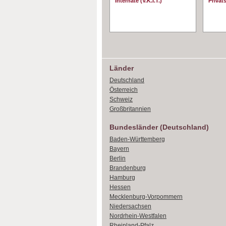
Internate (V.K.I.T.)
Privat
Länder
Deutschland
Österreich
Schweiz
Großbritannien
Bundesländer (Deutschland)
Baden-Württemberg
Bayern
Berlin
Brandenburg
Hamburg
Hessen
Mecklenburg-Vorpommern
Niedersachsen
Nordrhein-Westfalen
Rheinland-Pfalz