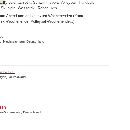
ball
), Leichtathletik, Schwimmsport, Volleyball, Handball,
 Ski alpin, Wasserski, Reiten uvm.
ot am Abend und an besetzten Wochenenden (Kanu-
ki-Wochenende, Volleyball-Wochenende...)
au
u, Niedersachsen, Deutschland
 Roßleben
ngen, Deutschland
ulen
en-Württemberg, Deutschland