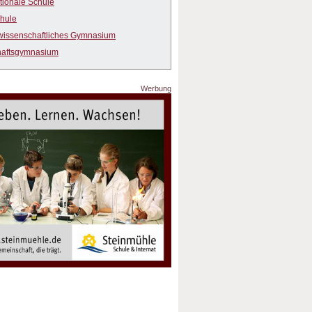
ationale Schule
hule
wissenschaftliches Gymnasium
haftsgymnasium
Werbung