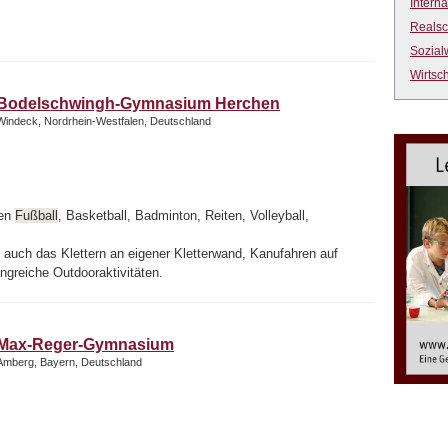
Intern
Realsc
Sozial
Wirtsc
Bodelschwingh-Gymnasium Herchen
Windeck, Nordrhein-Westfalen, Deutschland
gen
Fußball
, Basketball, Badminton, Reiten, Volleyball,
 auch das Klettern an eigener Kletterwand, Kanufahren auf
ngreiche Outdooraktivitäten.
Max-Reger-Gymnasium
Amberg, Bayern, Deutschland