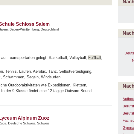
Nach
Schule Schloss Salem
Salem, Baden-Württemberg, Deutschland
Nach
Deuts
 auf Teamsportarten gelegt: Basketball, Volleyball,
Fußball
,
N
, Tennis, Laufen, Aerobic, Tanz, Selbstverteidigung,
tik, Schwimmen, Segeln, Windsurfen.
che Outdooraktivitäten wie Expeditionen, Klettern,
Nach
In der 9.Klasse findet eine 12-tägige Outward Bound
Aufba
Berufs
Berufs
Lyceum Alpinum Zuoz
Fachsc
Zuoz, Deutsche Schweiz, Schweiz
Gymna