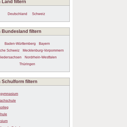
 Land filtern
Deutschland
Schweiz
 Bundesland filtern
Baden-Württemberg
Bayern
che Schweiz
Mecklenburg-Vorpommern
iedersachsen
Nordrhein-Westfalen
Thüringen
 Schulform filtern
ugymnasium
fachschule
kolleg
hule
sium