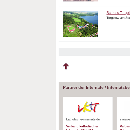
Schloss Torge
Torgelow am Se
Partner der Internate / Internatsb
katholische-internate.de
swiss-
Verband katholischer
Verban