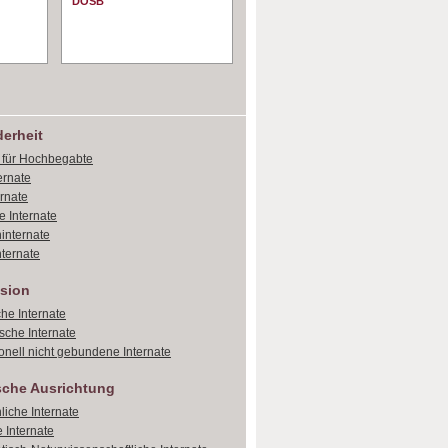
DOSB
erheit
e für Hochbegabte
ernate
ernate
e Internate
internate
ternate
sion
che Internate
sche Internate
onell nicht gebundene Internate
sche Ausrichtung
liche Internate
 Internate