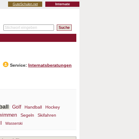
GuteSchulen.net
Internate
Service:
Internatsberatungen
ball
Golf
Handball
Hockey
wimmen
Segeln
Skifahren
l
Wasserski