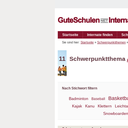
Startseite
Internate finden
Sch
Sie sind hier:
Startseite
»
Schwerpunktthemen
11
Schwerpunktthema
Nach Stichwort filtern
Basketba
Badminton
Baseball
Kajak
Kanu
Klettern
Leichta
Snowboarde