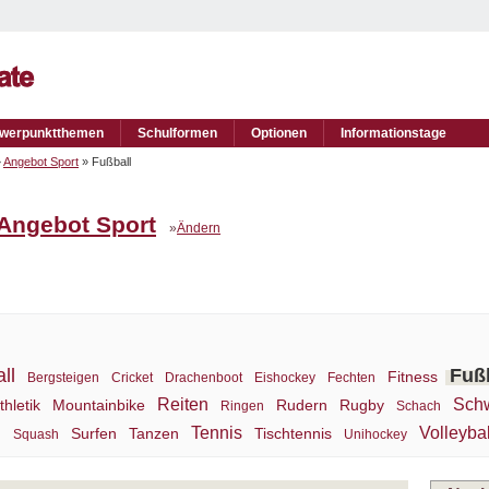
werpunktthemen
Schulformen
Optionen
Informationstage
»
Angebot Sport
» Fußball
Angebot Sport
»
Ändern
ll
Fuß
Fitness
Bergsteigen
Cricket
Drachenboot
Eishockey
Fechten
Reiten
Sch
thletik
Mountainbike
Rudern
Rugby
Ringen
Schach
Tennis
Volleybal
n
Surfen
Tanzen
Tischtennis
Squash
Unihockey