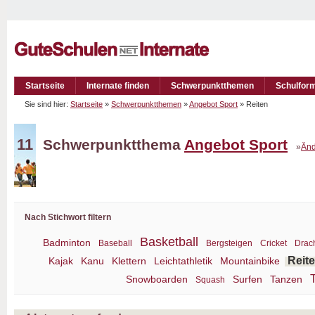
Startseite
Internate finden
Schwerpunktthemen
Schulfor
Sie sind hier:
Startseite
»
Schwerpunktthemen
»
Angebot Sport
» Reiten
11
Schwerpunktthema
Angebot Sport
»
Änd
Nach Stichwort filtern
Basketball
Badminton
Baseball
Bergsteigen
Cricket
Drac
Reit
Kajak
Kanu
Klettern
Leichtathletik
Mountainbike
Snowboarden
Surfen
Tanzen
Squash