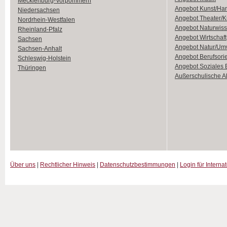
Mecklenburg-Vorpommern
Angebot Kunst/Ha
Niedersachsen
Angebot Theater/K
Nordrhein-Westfalen
Angebot Naturwiss
Rheinland-Pfalz
Angebot Wirtschaft
Sachsen
Angebot Natur/Um
Sachsen-Anhalt
Angebot Berufsori
Schleswig-Holstein
Angebot Soziales
Thüringen
Außerschulische Ak
Über uns
|
Rechtlicher Hinweis
|
Datenschutzbestimmungen
|
Login für Interna