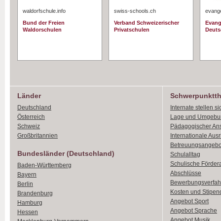
waldorfschule.info
swiss-schools.ch
evange
Bund der Freien
Verband Schweizerischer
Evang
Waldorschulen
Privatschulen
Deuts
Länder
Schwerpunktt
Deutschland
Internate stellen si
Österreich
Lage und Umgebu
Schweiz
Pädagogischer An
Großbritannien
Internationale Aus
Betreuungsangebo
Bundesländer (Deutschland)
Schulalltag
Schulische Förder
Baden-Württemberg
Abschlüsse
Bayern
Bewerbungsverfah
Berlin
Kosten und Stipen
Brandenburg
Angebot Sport
Hamburg
Angebot Sprache
Hessen
Angebot Musik