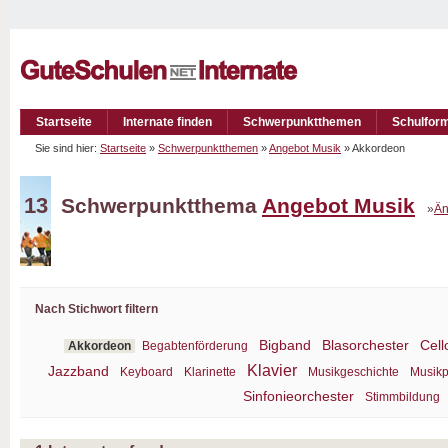
Startseite
Internate finden
Schwerpunktthemen
Schulfor
Sie sind hier:
Startseite
»
Schwerpunktthemen
»
Angebot Musik
» Akkordeon
13
Schwerpunktthema
Angebot Musik
»
Än
Nach Stichwort filtern
Bigband
Blasorchester
Cell
Akkordeon
Begabtenförderung
Klavier
Jazzband
Keyboard
Klarinette
Musikgeschichte
Musikp
Sinfonieorchester
Stimmbildung