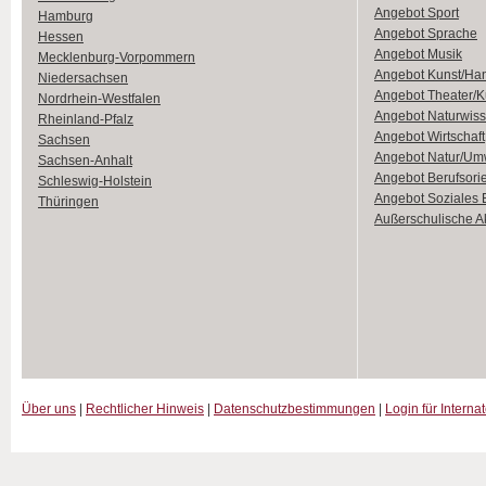
Angebot Sport
Hamburg
Angebot Sprache
Hessen
Angebot Musik
Mecklenburg-Vorpommern
Angebot Kunst/Ha
Niedersachsen
Angebot Theater/K
Nordrhein-Westfalen
Angebot Naturwiss
Rheinland-Pfalz
Angebot Wirtschaft
Sachsen
Angebot Natur/Um
Sachsen-Anhalt
Angebot Berufsori
Schleswig-Holstein
Angebot Soziales
Thüringen
Außerschulische Ak
Über uns
|
Rechtlicher Hinweis
|
Datenschutzbestimmungen
|
Login für Interna