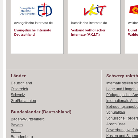
evangelische-internate.de
katholische-internate.de
waldor
Evangelische Internate
Verband katholischer
Bund 
Deutschland
Internate (V.K.I.T.)
Waldo
Länder
Schwerpunktt
Deutschland
Internate stellen si
Österreich
Lage und Umgebu
Schweiz
Pädagogischer An
Großbritannien
Internationale Aus
Betreuungsangebo
Bundesländer (Deutschland)
Schulalltag
Schulische Förder
Baden-Württemberg
Abschlüsse
Bayern
Bewerbungsverfah
Berlin
Kosten und Stipen
Brandenburg