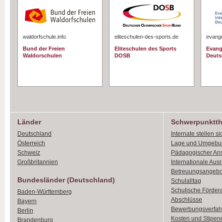
waldorfschule.info
eliteschulen-des-sports.de
evange
Bund der Freien
Eliteschulen des Sports
Evang
Waldorschulen
DOSB
Deuts
Länder
Schwerpunktt
Deutschland
Internate stellen si
Österreich
Lage und Umgebu
Schweiz
Pädagogischer An
Großbritannien
Internationale Aus
Betreuungsangebo
Bundesländer (Deutschland)
Schulalltag
Schulische Förder
Baden-Württemberg
Abschlüsse
Bayern
Bewerbungsverfah
Berlin
Kosten und Stipen
Brandenburg