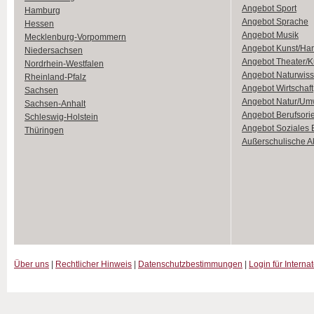
Angebot Sport
Hamburg
Angebot Sprache
Hessen
Angebot Musik
Mecklenburg-Vorpommern
Angebot Kunst/Ha
Niedersachsen
Angebot Theater/K
Nordrhein-Westfalen
Angebot Naturwiss
Rheinland-Pfalz
Angebot Wirtschaft
Sachsen
Angebot Natur/Um
Sachsen-Anhalt
Angebot Berufsori
Schleswig-Holstein
Angebot Soziales
Thüringen
Außerschulische Ak
Über uns
|
Rechtlicher Hinweis
|
Datenschutzbestimmungen
|
Login für Interna