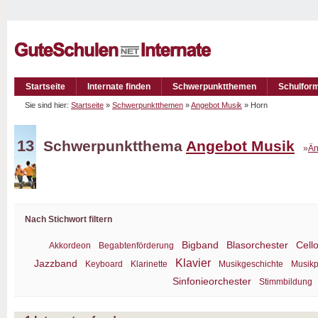
Startseite
Internate finden
Schwerpunktthemen
Schulfor
Sie sind hier:
Startseite
»
Schwerpunktthemen
»
Angebot Musik
» Horn
13
Schwerpunktthema
Angebot Musik
»
Än
Nach Stichwort filtern
Bigband
Blasorchester
Cell
Akkordeon
Begabtenförderung
Klavier
Jazzband
Keyboard
Klarinette
Musikgeschichte
Musikp
Sinfonieorchester
Stimmbildung