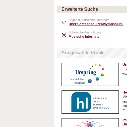
Erweiterte Suche
Angebot, Aktivitäten, Internate
Übersichtsseite: Realgymnasium
Schulische Ausrichtung
Musische Internate
Ausgewählte Profile
Ur
ma
ww
He
Sp
sta
In
in 
In
Da