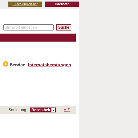
GuteSchulen.net
Internate
Service:
Internatsberatungen
Sortierung:
Beliebtheit
|
A-Z