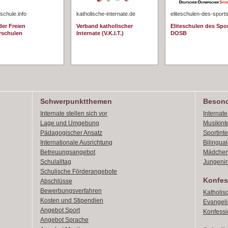
schule.info
katholische-internate.de
eliteschulen-des-sport
er Freien
Verband katholischer
Eliteschulen des Spo
rschulen
Internate (V.K.I.T.)
DOSB
Schwerpunktthemen
Besond
Internate stellen sich vor
Internat
Lage und Umgebung
Musikint
Pädagogischer Ansatz
Sportint
Internationale Ausrichtung
Bilingual
Betreuungsangebot
Mädchen
Schulalltag
Jungenin
Schulische Förderangebote
Konfes
Abschlüsse
Bewerbungsverfahren
Katholis
Kosten und Stipendien
Evangeli
Angebot Sport
Konfessi
Angebot Sprache