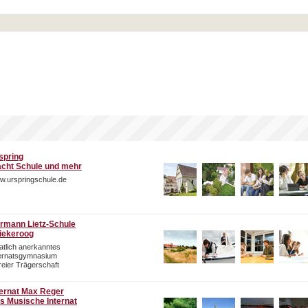
spring
cht Schule und mehr
w.urspringschule.de
rmann Lietz-Schule
iekeroog
atlich anerkanntes
ternatsgymnasium
freier Trägerschaft
ternat Max Reger
s Musische Internat