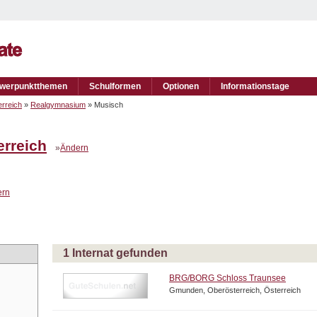
werpunktthemen
Schulformen
Optionen
Informationstage
rreich
»
Realgymnasium
» Musisch
erreich
»
Ändern
ern
1 Internat gefunden
BRG/BORG Schloss Traunsee
Gmunden, Oberösterreich, Österreich