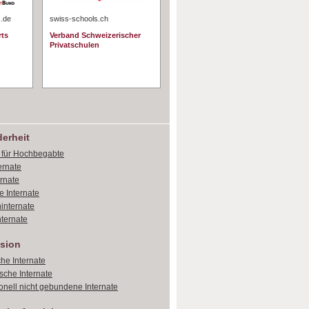
s.de
swiss-schools.ch
rts
Verband Schweizerischer
Privatschulen
erheit
e für Hochbegabte
ernate
ernate
e Internate
internate
ternate
sion
che Internate
sche Internate
onell nicht gebundene Internate