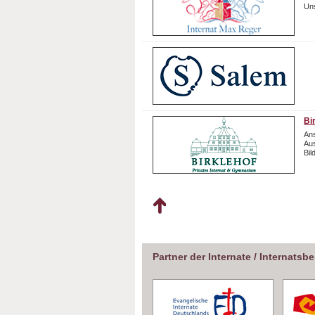
Uns
Bi
Ans
Aus
Bil
Partner der Internate / Internatsb