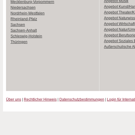
Angebot Musik
Mecklenburg-Vorpommern
Angebot Kunst/Ha
Niedersachsen
Angebot Theater/K
Nordrhein-Westfalen
Angebot Naturwiss
Rheinland-Pfalz
Angebot Wirtschaft
Sachsen
Angebot Natur/Um
Sachsen-Anhalt
Angebot Berufsori
Schleswig-Holstein
Angebot Soziales
Thüringen
Außerschulische Ak
Über uns
|
Rechtlicher Hinweis
|
Datenschutzbestimmungen
|
Login für Interna