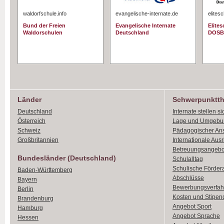
waldorfschule.info
evangelische-internate.de
elites
Bund der Freien
Evangelische Internate
Elite
Waldorschulen
Deutschland
DOSB
Länder
Schwerpunktt
Deutschland
Internate stellen si
Österreich
Lage und Umgebu
Schweiz
Pädagogischer An
Großbritannien
Internationale Aus
Betreuungsangebo
Bundesländer (Deutschland)
Schulalltag
Schulische Förder
Baden-Württemberg
Abschlüsse
Bayern
Bewerbungsverfah
Berlin
Kosten und Stipen
Brandenburg
Angebot Sport
Hamburg
Angebot Sprache
Hessen