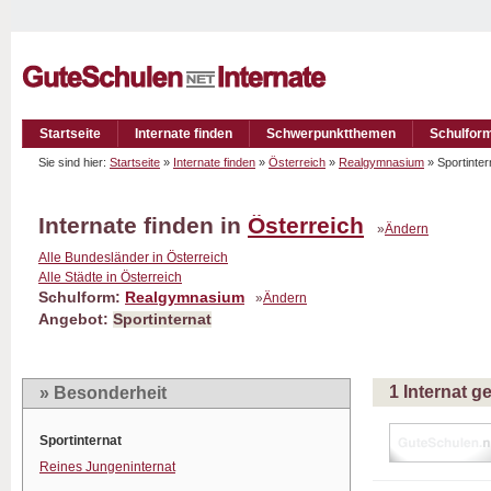
Startseite
Internate finden
Schwerpunktthemen
Schulfor
Sie sind hier:
Startseite
»
Internate finden
»
Österreich
»
Realgymnasium
» Sportinte
Internate finden in
Österreich
»
Ändern
Alle Bundesländer in Österreich
Alle Städte in Österreich
Schulform:
Realgymnasium
»
Ändern
Angebot:
Sportinternat
1 Internat 
» Besonderheit
Sportinternat
Reines Jungeninternat