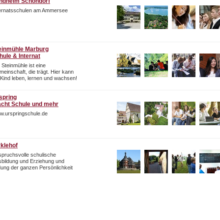
ndheim Schondorf
ternatsschulen am Ammersee
einmühle Marburg
hule & Internat
 Steinmühle ist eine
einschaft, die trägt. Hier kann
 Kind leben, lernen und wachsen!
spring
cht Schule und mehr
w.urspringschule.de
rklehof
pruchsvolle schulische
bildung und Erziehung und
dung der ganzen Persönlichkeit