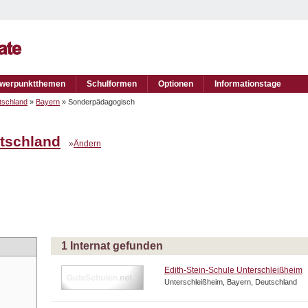
werpunktthemen
Schulformen
Optionen
Informationstage
tschland
»
Bayern
» Sonderpädagogisch
tschland
»
Ändern
1 Internat gefunden
Edith-Stein-Schule Unterschleißheim
Unterschleißheim, Bayern, Deutschland