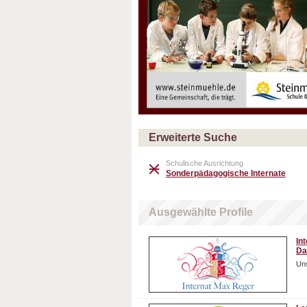
Erweiterte Suche
Schulische Ausrichtung
Sonderpädagogische Internate
Ausgewählte Profile
In
Da
Uns