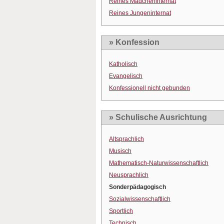
Reines Mädcheninternat
Reines Jungeninternat
» Konfession
Katholisch
Evangelisch
Konfessionell nicht gebunden
» Schulische Ausrichtung
Altsprachlich
Musisch
Mathematisch-Naturwissenschaftlich
Neusprachlich
Sonderpädagogisch
Sozialwissenschaftlich
Sportlich
Technisch