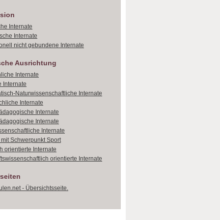
sion
che Internate
sche Internate
onell nicht gebundene Internate
sche Ausrichtung
liche Internate
 Internate
isch-Naturwissenschaftliche Internate
hliche Internate
dagogische Internate
dagogische Internate
ssenschaftliche Internate
e mit Schwerpunkt Sport
 orientierte Internate
tswissenschaftlich orientierte Internate
seiten
len.net - Übersichtsseite.