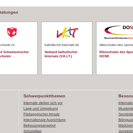
eratungen
schools.ch
katholische-internate.de
eliteschulen-des-sport
d Schweizerischer
Verband katholischer
Eliteschulen des Spo
schulen
Internate (V.K.I.T.)
DOSB
Schwerpunktthemen
Besond
Internate stellen sich vor
Internat
Lage und Umgebung
Musikint
Pädagogischer Ansatz
Sportint
Internationale Ausrichtung
Bilingual
Betreuungsangebot
Mädchen
Schulalltag
Jungenin