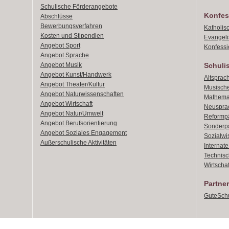
Schulische Förderangebote
Konfes
Abschlüsse
Bewerbungsverfahren
Katholis
Kosten und Stipendien
Evangeli
Angebot Sport
Konfessi
Angebot Sprache
Angebot Musik
Schuli
Angebot Kunst/Handwerk
Altsprach
Angebot Theater/Kultur
Musische
Angebot Naturwissenschaften
Mathemat
Angebot Wirtschaft
Neusprac
Angebot Natur/Umwelt
Reformpä
Angebot Berufsorientierung
Sonderpä
Angebot Soziales Engagement
Sozialwi
Außerschulische Aktivitäten
Internat
Technisch
Wirtschaf
Partner
GuteSchu