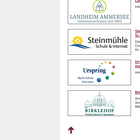
La
In
St
Sc
Die
Gem
Ihr
Ur
ma
ww
Bi
Ans
Aus
Bil