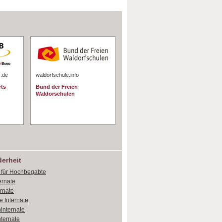
s.de
waldorfschule.info
rts
Bund der Freien
Waldorschulen
erheit
e für Hochbegabte
ernate
ernate
e Internate
internate
ternate