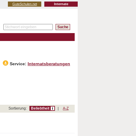
GuteSchulen.net
Internate
Service:
Internatsberatungen
Sortierung:
Beliebtheit
|
A-Z