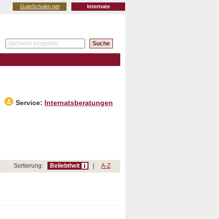
GuteSchulen.net
Internate
Service:
Internatsberatungen
Sortierung:
Beliebtheit
|
A-Z