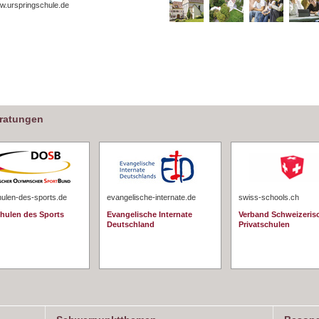
w.urspringschule.de
eratungen
hulen-des-sports.de
evangelische-internate.de
swiss-schools.ch
chulen des Sports
Evangelische Internate
Verband Schweizeris
Deutschland
Privatschulen