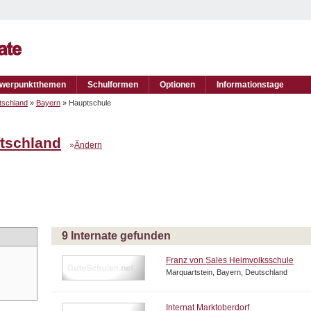
werpunktthemen
Schulformen
Optionen
Informationstage
tschland
»
Bayern
» Hauptschule
tschland
»
Ändern
9 Internate gefunden
Franz von Sales Heimvolksschule
Marquartstein, Bayern, Deutschland
Internat Marktoberdorf