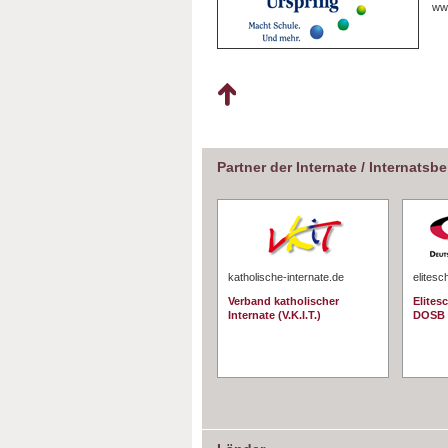
ww
Partner der Internate / Internatsb
katholische-internate.de
elitesc
Verband katholischer
Elites
Internate (V.K.I.T.)
DOSB