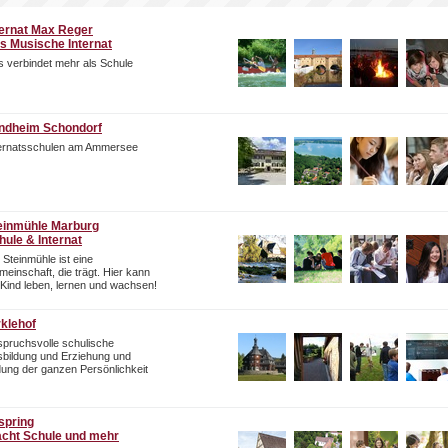
ternat Max Reger
s Musische Internat
 verbindet mehr als Schule
ndheim Schondorf
ternatsschulen am Ammersee
einmühle Marburg
hule & Internat
 Steinmühle ist eine
einschaft, die trägt. Hier kann
 Kind leben, lernen und wachsen!
rklehof
pruchsvolle schulische
bildung und Erziehung und
dung der ganzen Persönlichkeit
spring
cht Schule und mehr