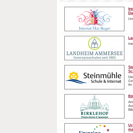
In
Da
Uns
La
In
St
Sc
Die
Gem
Ihr
Bi
Ans
Aus
Bil
Ur
ma