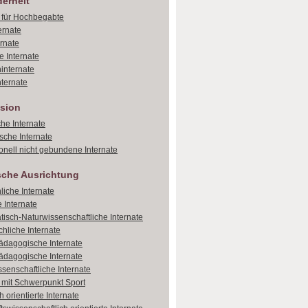
erheit
e für Hochbegabte
ernate
ernate
e Internate
internate
ternate
sion
che Internate
sche Internate
onell nicht gebundene Internate
sche Ausrichtung
liche Internate
 Internate
isch-Naturwissenschaftliche Internate
hliche Internate
dagogische Internate
dagogische Internate
ssenschaftliche Internate
e mit Schwerpunkt Sport
 orientierte Internate