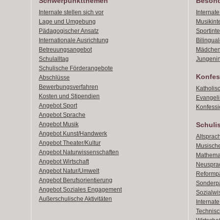
Schwerpunktthemen
Besond
Internate stellen sich vor
Internat
Lage und Umgebung
Musikint
Pädagogischer Ansatz
Sportint
Internationale Ausrichtung
Bilingual
Betreuungsangebot
Mädchen
Schulalltag
Jungenin
Schulische Förderangebote
Konfes
Abschlüsse
Bewerbungsverfahren
Katholis
Kosten und Stipendien
Evangeli
Angebot Sport
Konfessi
Angebot Sprache
Angebot Musik
Schuli
Angebot Kunst/Handwerk
Altsprach
Angebot Theater/Kultur
Musische
Angebot Naturwissenschaften
Mathemat
Angebot Wirtschaft
Neusprac
Angebot Natur/Umwelt
Reformpä
Angebot Berufsorientierung
Sonderpä
Angebot Soziales Engagement
Sozialwi
Außerschulische Aktivitäten
Internat
Technisch