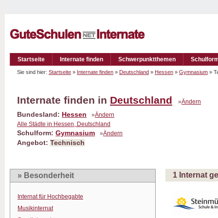
Startseite
Internate finden
Schwerpunktthemen
Schulfor
Sie sind hier:
Startseite
»
Internate finden
»
Deutschland
»
Hessen
»
Gymnasium
» T
Internate finden in
Deutschland
»
Ändern
Bundesland:
Hessen
»
Ändern
Alle Städte in Hessen, Deutschland
Schulform:
Gymnasium
»
Ändern
Angebot:
Technisch
1 Internat 
» Besonderheit
Internat für Hochbegabte
Musikinternat