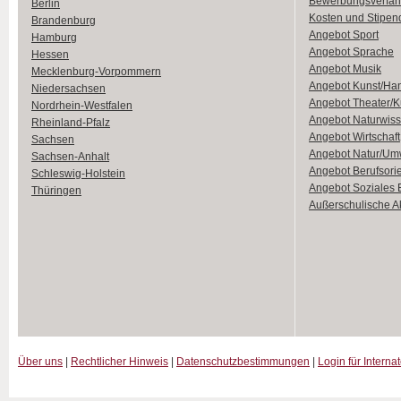
Bewerbungsverfah
Berlin
Kosten und Stipen
Brandenburg
Angebot Sport
Hamburg
Angebot Sprache
Hessen
Angebot Musik
Mecklenburg-Vorpommern
Angebot Kunst/Ha
Niedersachsen
Angebot Theater/K
Nordrhein-Westfalen
Angebot Naturwiss
Rheinland-Pfalz
Angebot Wirtschaft
Sachsen
Angebot Natur/Um
Sachsen-Anhalt
Angebot Berufsori
Schleswig-Holstein
Angebot Soziales
Thüringen
Außerschulische Ak
Über uns
|
Rechtlicher Hinweis
|
Datenschutzbestimmungen
|
Login für Interna