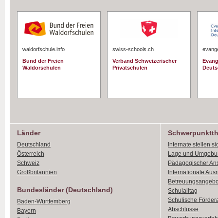
waldorfschule.info
swiss-schools.ch
evange
Bund der Freien
Verband Schweizerischer
Evang
Waldorschulen
Privatschulen
Deuts
Länder
Schwerpunktt
Deutschland
Internate stellen si
Österreich
Lage und Umgebu
Schweiz
Pädagogischer An
Großbritannien
Internationale Aus
Betreuungsangebo
Bundesländer (Deutschland)
Schulalltag
Schulische Förder
Baden-Württemberg
Abschlüsse
Bayern