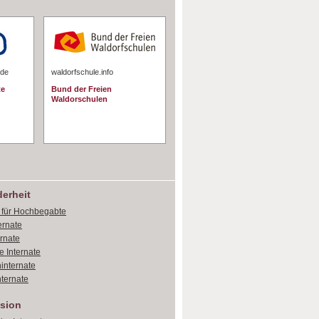
.de
waldorfschule.info
te
Bund der Freien
Waldorschulen
erheit
e für Hochbegabte
ernate
ernate
e Internate
internate
ternate
sion