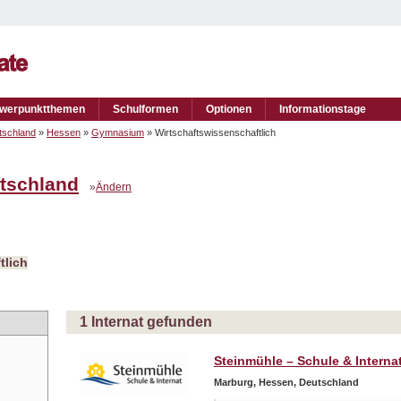
werpunktthemen
Schulformen
Optionen
Informationstage
tschland
»
Hessen
»
Gymnasium
» Wirtschaftswissenschaftlich
tschland
»
Ändern
tlich
1 Internat gefunden
Steinmühle – Schule & Interna
Marburg, Hessen, Deutschland