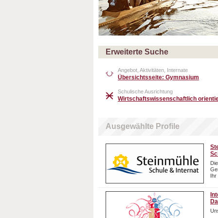
Erweiterte Suche
Angebot, Aktivitäten, Internate
Übersichtsseite: Gymnasium
Schulische Ausrichtung
Wirtschaftswissenschaftlich orientie
Ausgewählte Profile
St
Sc
Die
Gem
Ihr
In
Da
Uns