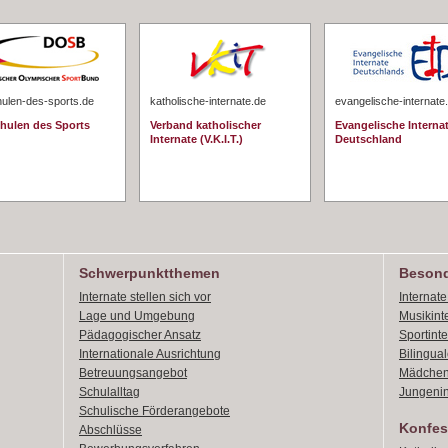
hulen-des-sports.de
katholische-internate.de
evangelische-internate
chulen des Sports
Verband katholischer
Evangelische Interna
Internate (V.K.I.T.)
Deutschland
Schwerpunktthemen
Besond
Internate stellen sich vor
Internat
Lage und Umgebung
Musikint
Pädagogischer Ansatz
Sportint
Internationale Ausrichtung
Bilingual
Betreuungsangebot
Mädchen
Schulalltag
Jungenin
Schulische Förderangebote
Konfes
Abschlüsse