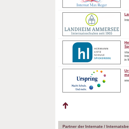
La
In
He
Sp
sta
In
in 
Ur
ma
ww
Partner der Internate / Internatsb