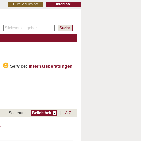
GuteSchulen.net
Internate
Service:
Internatsberatungen
Sortierung:
Beliebtheit
|
A-Z
t