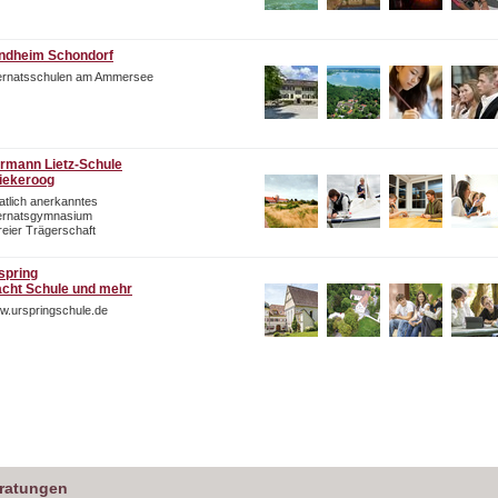
ndheim Schondorf
ternatsschulen am Ammersee
rmann Lietz-Schule
iekeroog
atlich anerkanntes
ternatsgymnasium
freier Trägerschaft
spring
cht Schule und mehr
w.urspringschule.de
eratungen