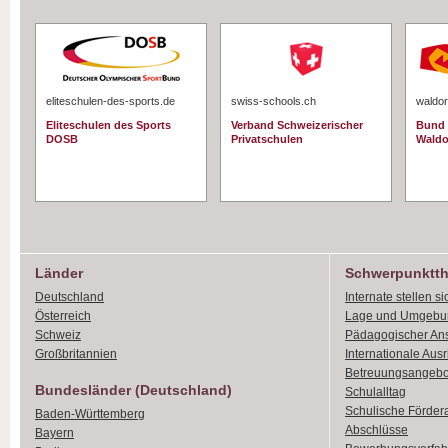
eliteschulen-des-sports.de
swiss-schools.ch
waldor
Eliteschulen des Sports
Verband Schweizerischer
Bund 
DOSB
Privatschulen
Waldo
Länder
Schwerpunktt
Deutschland
Internate stellen si
Österreich
Lage und Umgebu
Schweiz
Pädagogischer An
Großbritannien
Internationale Aus
Betreuungsangebo
Bundesländer (Deutschland)
Schulalltag
Schulische Förder
Baden-Württemberg
Abschlüsse
Bayern