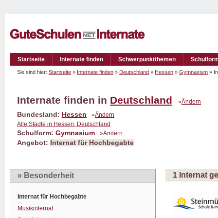
Startseite
Internate finden
Schwerpunktthemen
Schulfor
Sie sind hier:
Startseite
»
Internate finden
»
Deutschland
»
Hessen
»
Gymnasium
» I
Internate finden in
Deutschland
»
Ändern
Bundesland:
Hessen
»
Ändern
Alle Städte in Hessen, Deutschland
Schulform:
Gymnasium
»
Ändern
Angebot:
Internat für Hochbegabte
1 Internat 
» Besonderheit
Internat für Hochbegabte
Musikinternat