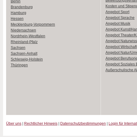
Bewerbungsverfah
Berlin
Kosten und Stipen
Brandenburg
Angebot Sport
Hamburg
Angebot Sprache
Hessen
Angebot Musik
Mecklenburg-Vorpommern
Angebot Kunst/Ha
Niedersachsen
Angebot Theater/K
Nordrhein-Westfalen
Angebot Naturwiss
Rheinland-Pfalz
Angebot Wirtschaft
Sachsen
Angebot Natur/Um
Sachsen-Anhalt
Angebot Berufsori
Schleswig-Holstein
Angebot Soziales
Thüringen
Außerschulische Ak
Über uns
|
Rechtlicher Hinweis
|
Datenschutzbestimmungen
|
Login für Interna