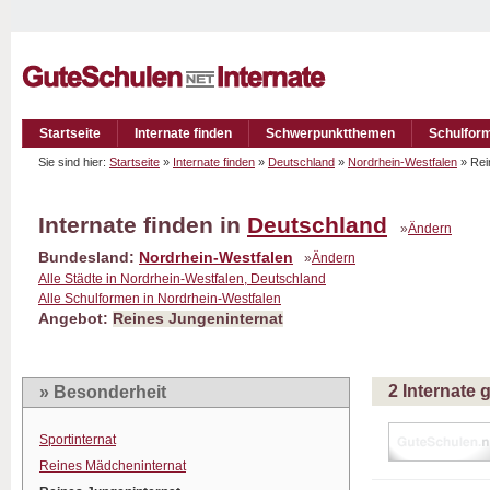
Startseite
Internate finden
Schwerpunktthemen
Schulfor
Sie sind hier:
Startseite
»
Internate finden
»
Deutschland
»
Nordrhein-Westfalen
» Rei
Internate finden in
Deutschland
»
Ändern
Bundesland:
Nordrhein-Westfalen
»
Ändern
Alle Städte in Nordrhein-Westfalen, Deutschland
Alle Schulformen in Nordrhein-Westfalen
Angebot:
Reines Jungeninternat
2 Internate
» Besonderheit
Sportinternat
Reines Mädcheninternat