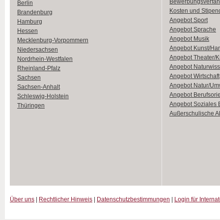
Bewerbungsverfah
Berlin
Kosten und Stipen
Brandenburg
Angebot Sport
Hamburg
Angebot Sprache
Hessen
Angebot Musik
Mecklenburg-Vorpommern
Angebot Kunst/Ha
Niedersachsen
Angebot Theater/K
Nordrhein-Westfalen
Angebot Naturwiss
Rheinland-Pfalz
Angebot Wirtschaft
Sachsen
Angebot Natur/Um
Sachsen-Anhalt
Angebot Berufsori
Schleswig-Holstein
Angebot Soziales
Thüringen
Außerschulische Ak
Über uns
|
Rechtlicher Hinweis
|
Datenschutzbestimmungen
|
Login für Interna