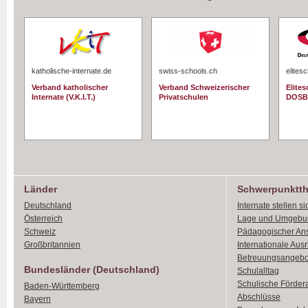
katholische-internate.de
swiss-schools.ch
elites
Verband katholischer
Verband Schweizerischer
Elite
Internate (V.K.I.T.)
Privatschulen
DOSB
Länder
Schwerpunktt
Deutschland
Internate stellen si
Österreich
Lage und Umgebu
Schweiz
Pädagogischer An
Großbritannien
Internationale Aus
Betreuungsangebo
Bundesländer (Deutschland)
Schulalltag
Schulische Förder
Baden-Württemberg
Abschlüsse
Bayern