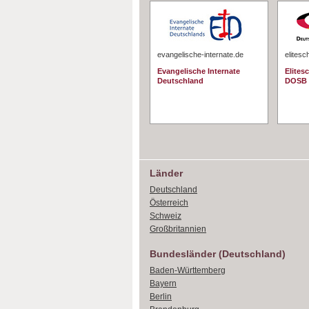
evangelische-internate.de
elitesc
Evangelische Internate
Elites
Deutschland
DOSB
Länder
Deutschland
Österreich
Schweiz
Großbritannien
Bundesländer (Deutschland)
Baden-Württemberg
Bayern
Berlin