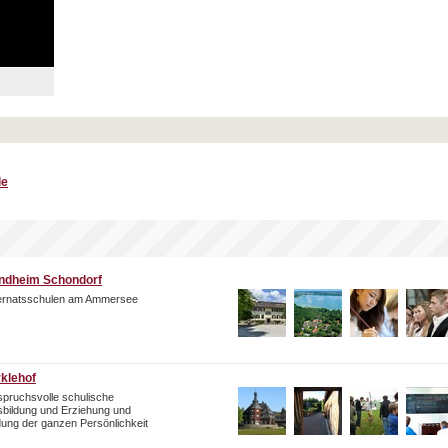
le
ndheim Schondorf
ternatsschulen am Ammersee
rklehof
pruchsvolle schulische
bildung und Erziehung und
dung der ganzen Persönlichkeit