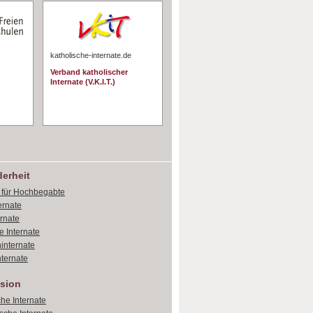
katholische-internate.de
Verband katholischer
Internate (V.K.I.T.)
erheit
e für Hochbegabte
ernate
ernate
e Internate
internate
ternate
sion
che Internate