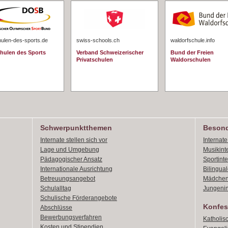
hulen-des-sports.de
swiss-schools.ch
waldorfschule.info
chulen des Sports
Verband Schweizerischer
Bund der Freien
Privatschulen
Waldorschulen
Schwerpunktthemen
Besond
Internate stellen sich vor
Internat
Lage und Umgebung
Musikint
Pädagogischer Ansatz
Sportint
Internationale Ausrichtung
Bilingual
Betreuungsangebot
Mädchen
Schulalltag
Jungenin
Schulische Förderangebote
Konfes
Abschlüsse
Bewerbungsverfahren
Katholis
Kosten und Stipendien