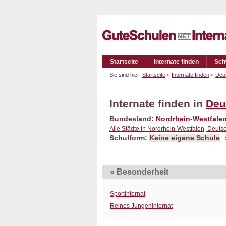
Startseite
Internate finden
Sch
Sie sind hier:
Startseite
»
Internate finden
»
Deu
Internate finden in
Deu
Bundesland:
Nordrhein-Westfale
Alle Städte in Nordrhein-Westfalen, Deuts
Schulform:
Keine eigene Schule
» Besonderheit
Sportinternat
Reines Jungeninternat