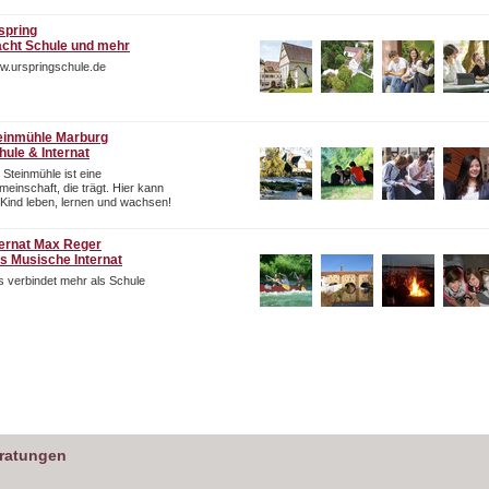
spring
cht Schule und mehr
w.urspringschule.de
einmühle Marburg
hule & Internat
 Steinmühle ist eine
einschaft, die trägt. Hier kann
 Kind leben, lernen und wachsen!
ternat Max Reger
s Musische Internat
 verbindet mehr als Schule
eratungen