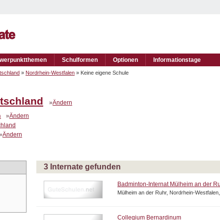
werpunktthemen
Schulformen
Optionen
Informationstage
tschland
»
Nordrhein-Westfalen
» Keine eigene Schule
tschland
»
Ändern
n
»
Ändern
chland
»
Ändern
3 Internate gefunden
Badminton-Internat Mülheim an der R
Mülheim an der Ruhr, Nordrhein-Westfalen
Collegium Bernardinum