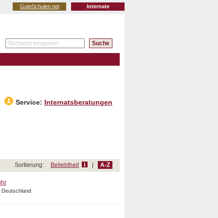
GuteSchulen.net
Internate
Service:
Internatsberatungen
Sortierung:
Beliebtheit
|
A-Z
uhr
, Deutschland