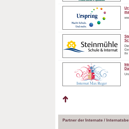
Ur
ma
ww
St
Sc
Die
Gem
Ihr
In
Da
Uns
Partner der Internate / Internatsb