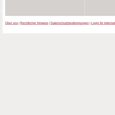
Über uns
|
Rechtlicher Hinweis
|
Datenschutzbestimmungen
|
Login für Interna