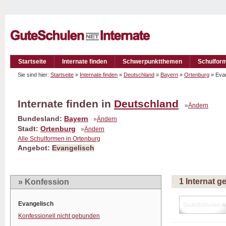
Startseite
Internate finden
Schwerpunktthemen
Schulfor
Sie sind hier:
Startseite
»
Internate finden
»
Deutschland
»
Bayern
»
Ortenburg
» Eva
Internate finden in
Deutschland
»
Ändern
Bundesland:
Bayern
»
Ändern
Stadt:
Ortenburg
»
Ändern
Alle Schulformen in Ortenburg
Angebot:
Evangelisch
1 Internat 
» Konfession
Evangelisch
Konfessionell nicht gebunden