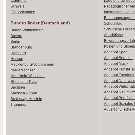
Österreich
Lage und Umgebu
Schweiz
Pädagogischer An
Großbritannien
Internationale Aus
Betreuungsangebo
Bundesländer (Deutschland)
Schulalltag
Schulische Förder
Baden-Württemberg
Abschlüsse
Bayern
Bewerbungsverfah
Berlin
Kosten und Stipen
Brandenburg
Angebot Sport
Hamburg
Angebot Sprache
Hessen
Angebot Musik
Mecklenburg-Vorpommern
Angebot Kunst/Ha
Niedersachsen
Angebot Theater/K
Nordrhein-Westfalen
Angebot Naturwiss
Rheinland-Pfalz
Angebot Wirtschaft
Sachsen
Angebot Natur/Um
Sachsen-Anhalt
Angebot Berufsori
Schleswig-Holstein
Angebot Soziales
Thüringen
Außerschulische Ak