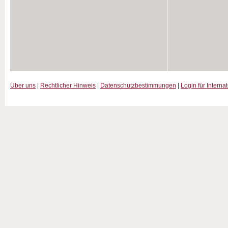
Über uns
|
Rechtlicher Hinweis
|
Datenschutzbestimmungen
|
Login für Interna