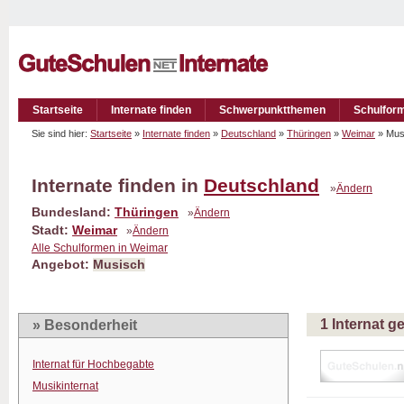
Startseite
Internate finden
Schwerpunktthemen
Schulfor
Sie sind hier:
Startseite
»
Internate finden
»
Deutschland
»
Thüringen
»
Weimar
» Mu
Internate finden in
Deutschland
»
Ändern
Bundesland:
Thüringen
»
Ändern
Stadt:
Weimar
»
Ändern
Alle Schulformen in Weimar
Angebot:
Musisch
1 Internat 
» Besonderheit
Internat für Hochbegabte
Musikinternat