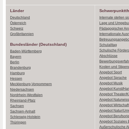
Länder
Schwerpunktt
Deutschland
Internate stellen si
Österreich
Lage und Umgebu
Schweiz
Pädagogischer An
Großbritannien
Internationale Aus
Betreuungsangebo
Bundesländer (Deutschland)
Schulalltag
Schulische Förder
Baden-Württemberg
Abschlüsse
Bayern
Bewerbungsverfah
Berlin
Kosten und Stipen
Brandenburg
Angebot Sport
Hamburg
Angebot Sprache
Hessen
Angebot Musik
Mecklenburg-Vorpommern
Angebot Kunst/Ha
Niedersachsen
Angebot Theater/K
Nordrhein-Westfalen
Angebot Naturwiss
Rheinland-Pfalz
Angebot Wirtschaft
Sachsen
Angebot Natur/Um
Sachsen-Anhalt
Angebot Berufsori
Schleswig-Holstein
Angebot Soziales
Thüringen
Außerschulische Ak