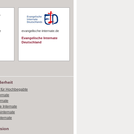
e
evangelische-internate.de
Evangelische Internate
Deutschland
erheit
e für Hochbegabte
ernate
ernate
e Internate
internate
ternate
sion