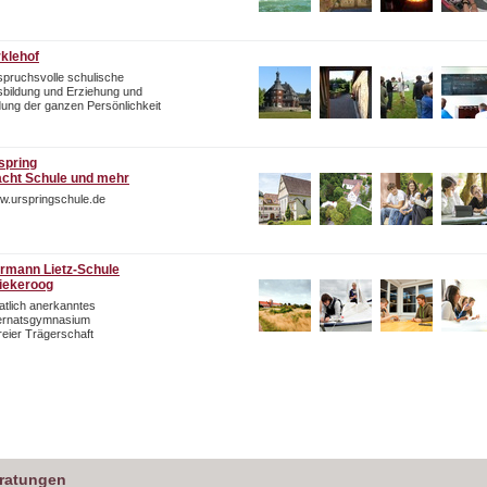
rklehof
pruchsvolle schulische
bildung und Erziehung und
dung der ganzen Persönlichkeit
spring
cht Schule und mehr
w.urspringschule.de
rmann Lietz-Schule
iekeroog
atlich anerkanntes
ternatsgymnasium
freier Trägerschaft
eratungen