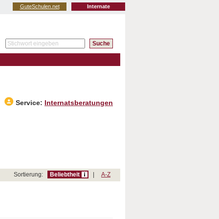
GuteSchulen.net
Internate
Service:
Internatsberatungen
Sortierung:
Beliebtheit
|
A-Z