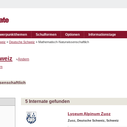
werpunktthemen
Schulformen
Optionen
Informationstage
weiz
»
Deutsche Schweiz
» Mathematisch-Naturwissenschaftlich
weiz
»
Ändern
rn
senschaftlich
5 Internate gefunden
Lyceum Alpinum Zuoz
Zuoz, Deutsche Schweiz, Schweiz