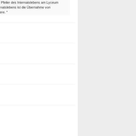
e Pfeiler des Internatslebens am Lyceum
ernatslebens ist die Übernahme von
ere. "