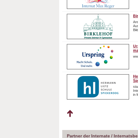
Bi
Ans
Aus
Bil
Ur
ma
ww
He
Sp
sta
In
in 
Partner der Internate / Internatsb