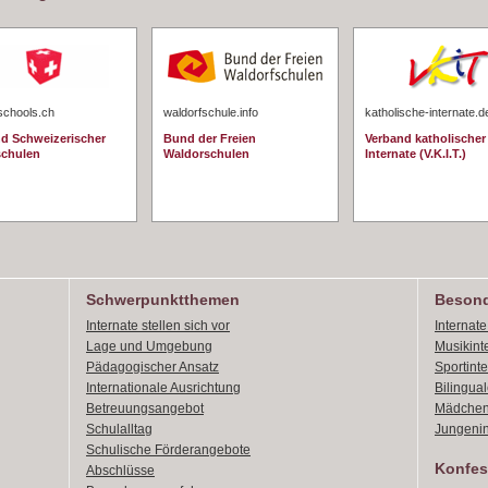
schools.ch
waldorfschule.info
katholische-internate.d
d Schweizerischer
Bund der Freien
Verband katholischer
schulen
Waldorschulen
Internate (V.K.I.T.)
Schwerpunktthemen
Besond
Internate stellen sich vor
Internat
Lage und Umgebung
Musikint
Pädagogischer Ansatz
Sportint
Internationale Ausrichtung
Bilingual
Betreuungsangebot
Mädchen
Schulalltag
Jungenin
Schulische Förderangebote
Konfes
Abschlüsse