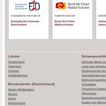
evangelische-internate.de
waldorfschule.info
kathol
Evangelische Internate
Bund der Freien
Verba
Deutschland
Waldorschulen
Intern
Länder
Schwerpunktt
Deutschland
Internate stellen si
Österreich
Lage und Umgebu
Schweiz
Pädagogischer An
Großbritannien
Internationale Aus
Betreuungsangebo
Bundesländer (Deutschland)
Schulalltag
Schulische Förder
Baden-Württemberg
Abschlüsse
Bayern
Bewerbungsverfah
Berlin
Kosten und Stipen
Brandenburg