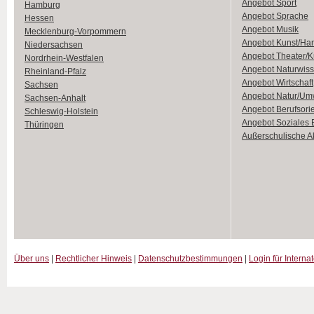
Angebot Sport
Hamburg
Angebot Sprache
Hessen
Angebot Musik
Mecklenburg-Vorpommern
Angebot Kunst/Ha
Niedersachsen
Angebot Theater/K
Nordrhein-Westfalen
Angebot Naturwiss
Rheinland-Pfalz
Angebot Wirtschaft
Sachsen
Angebot Natur/Um
Sachsen-Anhalt
Angebot Berufsori
Schleswig-Holstein
Angebot Soziales
Thüringen
Außerschulische Ak
Über uns
|
Rechtlicher Hinweis
|
Datenschutzbestimmungen
|
Login für Interna