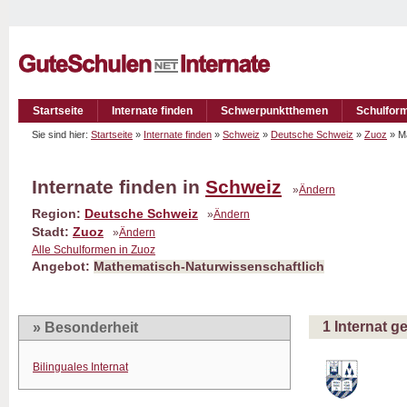
Startseite
Internate finden
Schwerpunktthemen
Schulfor
Sie sind hier:
Startseite
»
Internate finden
»
Schweiz
»
Deutsche Schweiz
»
Zuoz
» Ma
Internate finden in
Schweiz
»
Ändern
Region:
Deutsche Schweiz
»
Ändern
Stadt:
Zuoz
»
Ändern
Alle Schulformen in Zuoz
Angebot:
Mathematisch-Naturwissenschaftlich
1 Internat 
» Besonderheit
Bilinguales Internat