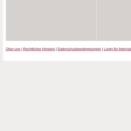
Über uns
|
Rechtlicher Hinweis
|
Datenschutzbestimmungen
|
Login für Interna