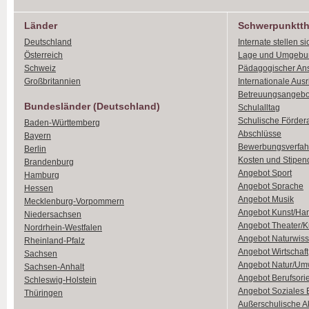
Länder
Schwerpunktt
Deutschland
Internate stellen si
Österreich
Lage und Umgebu
Schweiz
Pädagogischer An
Großbritannien
Internationale Aus
Betreuungsangebo
Bundesländer (Deutschland)
Schulalltag
Schulische Förder
Baden-Württemberg
Abschlüsse
Bayern
Bewerbungsverfah
Berlin
Kosten und Stipen
Brandenburg
Angebot Sport
Hamburg
Angebot Sprache
Hessen
Angebot Musik
Mecklenburg-Vorpommern
Angebot Kunst/Ha
Niedersachsen
Angebot Theater/K
Nordrhein-Westfalen
Angebot Naturwiss
Rheinland-Pfalz
Angebot Wirtschaft
Sachsen
Angebot Natur/Um
Sachsen-Anhalt
Angebot Berufsori
Schleswig-Holstein
Angebot Soziales
Thüringen
Außerschulische Ak