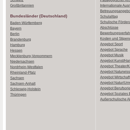
Schweiz
Pädagogischer An
Großbritannien
Internationale Aus
Betreuungsangebo
Bundesländer (Deutschland)
Schulalltag
Schulische Förder
Baden-Württemberg
Abschlüsse
Bayern
Bewerbungsverfah
Berlin
Kosten und Stipen
Brandenburg
Angebot Sport
Hamburg
Angebot Sprache
Hessen
Angebot Musik
Mecklenburg-Vorpommern
Angebot Kunst/Ha
Niedersachsen
Angebot Theater/K
Nordrhein-Westfalen
Angebot Naturwiss
Rheinland-Pfalz
Angebot Wirtschaft
Sachsen
Angebot Natur/Um
Sachsen-Anhalt
Angebot Berufsori
Schleswig-Holstein
Angebot Soziales
Thüringen
Außerschulische Ak