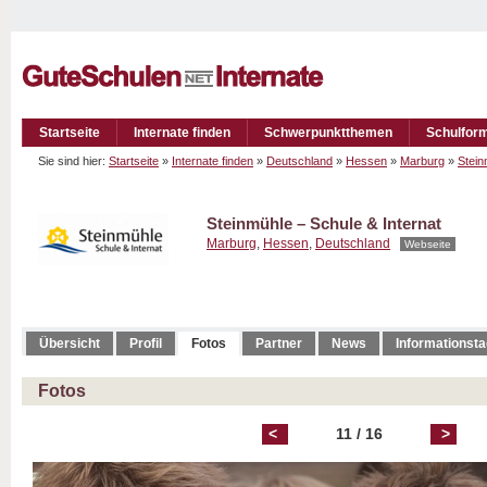
Startseite
Internate finden
Schwerpunktthemen
Schulfor
Sie sind hier:
Startseite
»
Internate finden
»
Deutschland
»
Hessen
»
Marburg
»
Stein
Steinmühle – Schule & Internat
Marburg
,
Hessen
,
Deutschland
Webseite
Übersicht
Profil
Fotos
Partner
News
Informationst
Fotos
<
11 / 16
>