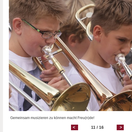
Gemeinsam musizieren zu können macht Freu(n)de!
<
11 / 16
>