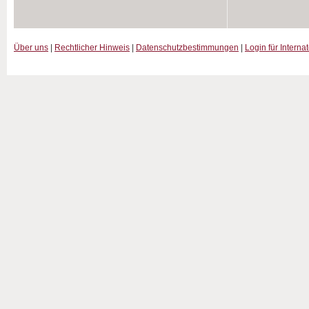
Über uns
|
Rechtlicher Hinweis
|
Datenschutzbestimmungen
|
Login für Interna