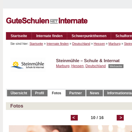
Startseite
Internate finden
Schwerpunktthemen
Schulfor
Sie sind hier:
Startseite
»
Internate finden
»
Deutschland
»
Hessen
»
Marburg
»
Stein
Steinmühle – Schule & Internat
Marburg
,
Hessen
,
Deutschland
Webseite
Übersicht
Profil
Fotos
Partner
News
Informationst
Fotos
<
10 / 16
>