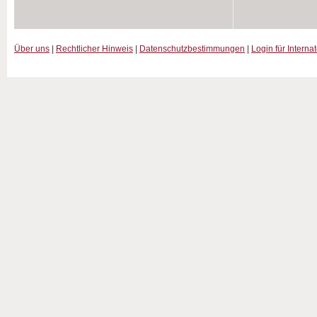
Über uns
|
Rechtlicher Hinweis
|
Datenschutzbestimmungen
|
Login für Interna