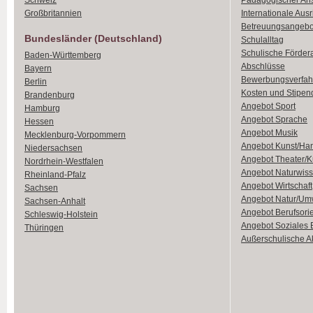
Schweiz
Pädagogischer An
Großbritannien
Internationale Aus
Betreuungsangebo
Bundesländer (Deutschland)
Schulalltag
Schulische Förder
Baden-Württemberg
Abschlüsse
Bayern
Bewerbungsverfah
Berlin
Kosten und Stipen
Brandenburg
Angebot Sport
Hamburg
Angebot Sprache
Hessen
Angebot Musik
Mecklenburg-Vorpommern
Angebot Kunst/Ha
Niedersachsen
Angebot Theater/K
Nordrhein-Westfalen
Angebot Naturwiss
Rheinland-Pfalz
Angebot Wirtschaft
Sachsen
Angebot Natur/Um
Sachsen-Anhalt
Angebot Berufsori
Schleswig-Holstein
Angebot Soziales
Thüringen
Außerschulische Ak