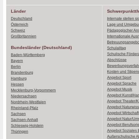
Länder
Schwerpunktt
Deutschland
Internate stellen si
Österreich
Lage und Umgebu
Schweiz
Pädagogischer An
Großbritannien
Internationale Aus
Betreuungsangebo
Bundesländer (Deutschland)
Schulalltag
Schulische Förder
Baden-Württemberg
Abschlüsse
Bayern
Bewerbungsverfah
Berlin
Kosten und Stipen
Brandenburg
Angebot Sport
Hamburg
Angebot Sprache
Hessen
Angebot Musik
Mecklenburg-Vorpommern
Angebot Kunst/Ha
Niedersachsen
Angebot Theater/K
Nordrhein-Westfalen
Angebot Naturwiss
Rheinland-Pfalz
Angebot Wirtschaft
Sachsen
Angebot Natur/Um
Sachsen-Anhalt
Angebot Berufsori
Schleswig-Holstein
Angebot Soziales
Thüringen
Außerschulische Ak