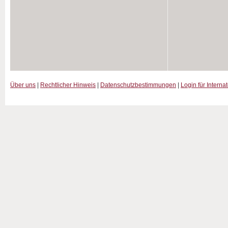
Über uns
|
Rechtlicher Hinweis
|
Datenschutzbestimmungen
|
Login für Interna