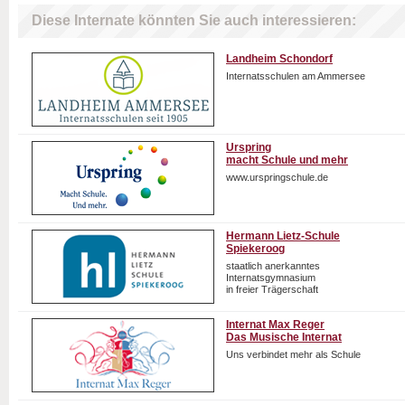
Diese Internate könnten Sie auch interessieren:
Landheim Schondorf
Internatsschulen am Ammersee
Urspring
macht Schule und mehr
www.urspringschule.de
Hermann Lietz-Schule
Spiekeroog
staatlich anerkanntes
Internatsgymnasium
in freier Trägerschaft
Internat Max Reger
Das Musische Internat
Uns verbindet mehr als Schule