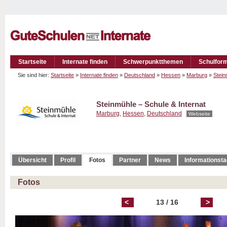
Startseite
Internate finden
Schwerpunktthemen
Schulfor
Sie sind hier:
Startseite
»
Internate finden
»
Deutschland
»
Hessen
»
Marburg
»
Stein
Steinmühle – Schule & Internat
Marburg
,
Hessen
,
Deutschland
Webseite
Übersicht
Profil
Fotos
Partner
News
Informationst
Fotos
<
13 / 16
>