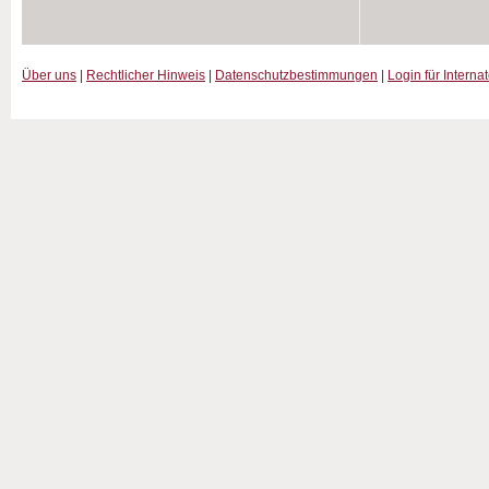
Über uns
|
Rechtlicher Hinweis
|
Datenschutzbestimmungen
|
Login für Interna