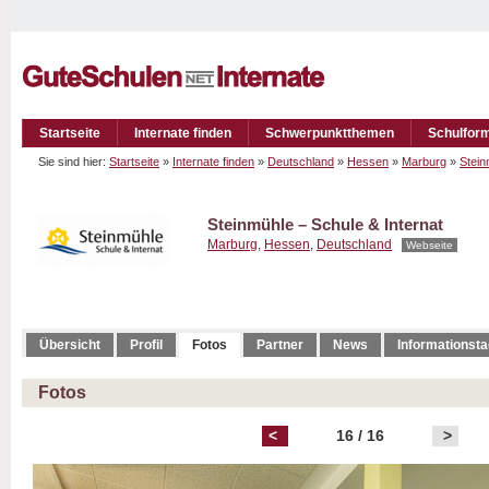
Startseite
Internate finden
Schwerpunktthemen
Schulfor
Sie sind hier:
Startseite
»
Internate finden
»
Deutschland
»
Hessen
»
Marburg
»
Stein
Steinmühle – Schule & Internat
Marburg
,
Hessen
,
Deutschland
Webseite
Übersicht
Profil
Fotos
Partner
News
Informationst
Fotos
<
16 / 16
>