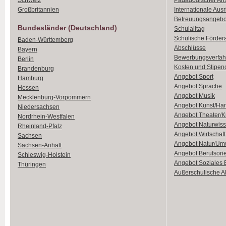
Schweiz
Pädagogischer An
Großbritannien
Internationale Aus
Betreuungsangebo
Bundesländer (Deutschland)
Schulalltag
Schulische Förder
Baden-Württemberg
Abschlüsse
Bayern
Bewerbungsverfah
Berlin
Kosten und Stipen
Brandenburg
Angebot Sport
Hamburg
Angebot Sprache
Hessen
Angebot Musik
Mecklenburg-Vorpommern
Angebot Kunst/Ha
Niedersachsen
Angebot Theater/K
Nordrhein-Westfalen
Angebot Naturwiss
Rheinland-Pfalz
Angebot Wirtschaft
Sachsen
Angebot Natur/Um
Sachsen-Anhalt
Angebot Berufsori
Schleswig-Holstein
Angebot Soziales
Thüringen
Außerschulische Ak