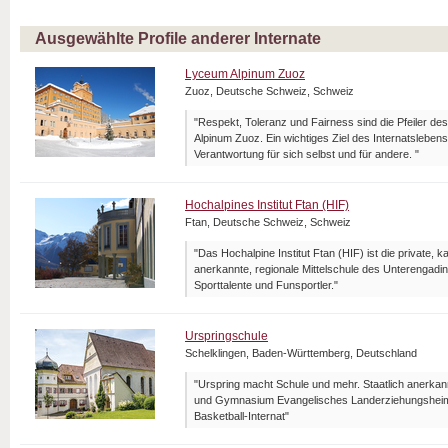
Ausgewählte Profile anderer Internate
Lyceum Alpinum Zuoz
Zuoz, Deutsche Schweiz, Schweiz
"Respekt, Toleranz und Fairness sind die Pfeiler d
Alpinum Zuoz. Ein wichtiges Ziel des Internatsleben
Verantwortung für sich selbst und für andere. "
Hochalpines Institut Ftan (HIF)
Ftan, Deutsche Schweiz, Schweiz
"Das Hochalpine Institut Ftan (HIF) ist die private, 
anerkannte, regionale Mittelschule des Unterengadins
Sporttalente und Funsportler."
Urspringschule
Schelklingen, Baden-Württemberg, Deutschland
"Urspring macht Schule und mehr. Staatlich anerka
und Gymnasium Evangelisches Landerziehungsheim 
Basketball-Internat"