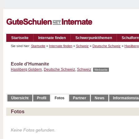
Startseite
Internate finden
Schwerpunktthemen
Schulfor
Sie sind hier:
Startseite
»
Internate finden
»
Schweiz
»
Deutsche Schweiz
»
Hasliberg
Ecole d'Humanite
Hasliberg Goldern
,
Deutsche Schweiz
,
Schweiz
Webseite
Übersicht
Profil
Fotos
Partner
News
Informationst
Fotos
Keine Fotos gefunden.