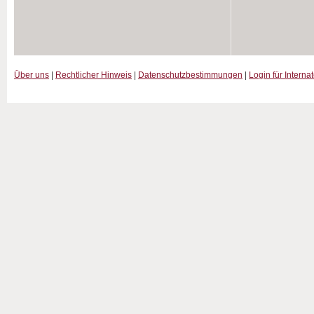
Über uns
|
Rechtlicher Hinweis
|
Datenschutzbestimmungen
|
Login für Interna