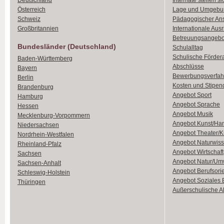
Deutschland
Internate stellen si
Österreich
Lage und Umgebu
Schweiz
Pädagogischer An
Großbritannien
Internationale Aus
Betreuungsangebo
Bundesländer (Deutschland)
Schulalltag
Schulische Förder
Baden-Württemberg
Abschlüsse
Bayern
Bewerbungsverfah
Berlin
Kosten und Stipen
Brandenburg
Angebot Sport
Hamburg
Angebot Sprache
Hessen
Angebot Musik
Mecklenburg-Vorpommern
Angebot Kunst/Ha
Niedersachsen
Angebot Theater/K
Nordrhein-Westfalen
Angebot Naturwiss
Rheinland-Pfalz
Angebot Wirtschaft
Sachsen
Angebot Natur/Um
Sachsen-Anhalt
Angebot Berufsori
Schleswig-Holstein
Angebot Soziales
Thüringen
Außerschulische Ak