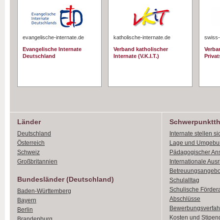
evangelische-internate.de
katholische-internate.de
swiss-
Evangelische Internate
Verband katholischer
Verba
Deutschland
Internate (V.K.I.T.)
Priva
Länder
Schwerpunktt
Deutschland
Internate stellen si
Österreich
Lage und Umgebu
Schweiz
Pädagogischer An
Großbritannien
Internationale Aus
Betreuungsangebo
Bundesländer (Deutschland)
Schulalltag
Schulische Förder
Baden-Württemberg
Abschlüsse
Bayern
Bewerbungsverfah
Berlin
Kosten und Stipen
Brandenburg