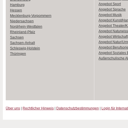
Angebot Sport
Hamburg
Angebot Sprache
Hessen
Angebot Musik
Mecklenburg-Vorpommern
Angebot Kunst/Ha
Niedersachsen
Angebot Theater/K
Nordrhein-Westfalen
Angebot Naturwiss
Rheinland-Pfalz
Angebot Wirtschaft
Sachsen
Angebot Natur/Um
Sachsen-Anhalt
Angebot Berufsori
Schleswig-Holstein
Angebot Soziales
Thüringen
Außerschulische Ak
Über uns
|
Rechtlicher Hinweis
|
Datenschutzbestimmungen
|
Login für Interna