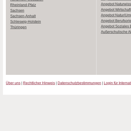
Angebot Naturwiss
Rheinland-Pfalz
Angebot Wirtschaft
Sachsen
Angebot Natur/Um
Sachsen-Anhalt
Angebot Berufsori
Schleswig-Holstein
Angebot Soziales
Thüringen
Außerschulische Ak
Über uns
|
Rechtlicher Hinweis
|
Datenschutzbestimmungen
|
Login für Interna