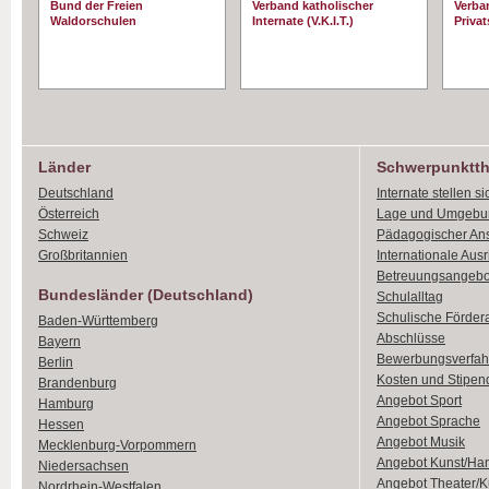
Bund der Freien
Verband katholischer
Verba
Waldorschulen
Internate (V.K.I.T.)
Priva
Länder
Schwerpunktt
Deutschland
Internate stellen si
Österreich
Lage und Umgebu
Schweiz
Pädagogischer An
Großbritannien
Internationale Aus
Betreuungsangebo
Bundesländer (Deutschland)
Schulalltag
Schulische Förder
Baden-Württemberg
Abschlüsse
Bayern
Bewerbungsverfah
Berlin
Kosten und Stipen
Brandenburg
Angebot Sport
Hamburg
Angebot Sprache
Hessen
Angebot Musik
Mecklenburg-Vorpommern
Angebot Kunst/Ha
Niedersachsen
Angebot Theater/K
Nordrhein-Westfalen