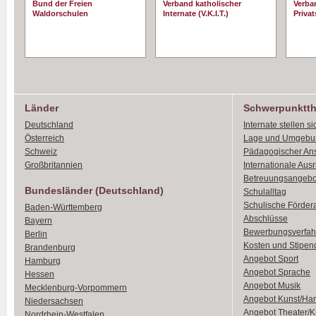
Bund der Freien
Verband katholischer
Verba
Waldorschulen
Internate (V.K.I.T.)
Priva
Länder
Schwerpunktt
Deutschland
Internate stellen si
Österreich
Lage und Umgebu
Schweiz
Pädagogischer An
Großbritannien
Internationale Aus
Betreuungsangebo
Bundesländer (Deutschland)
Schulalltag
Schulische Förder
Baden-Württemberg
Abschlüsse
Bayern
Bewerbungsverfah
Berlin
Kosten und Stipen
Brandenburg
Angebot Sport
Hamburg
Angebot Sprache
Hessen
Angebot Musik
Mecklenburg-Vorpommern
Angebot Kunst/Ha
Niedersachsen
Angebot Theater/K
Nordrhein-Westfalen