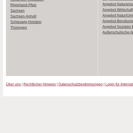
Angebot Naturwiss
Rheinland-Pfalz
Angebot Wirtschaft
Sachsen
Angebot Natur/Um
Sachsen-Anhalt
Angebot Berufsori
Schleswig-Holstein
Angebot Soziales
Thüringen
Außerschulische Ak
Über uns
|
Rechtlicher Hinweis
|
Datenschutzbestimmungen
|
Login für Interna