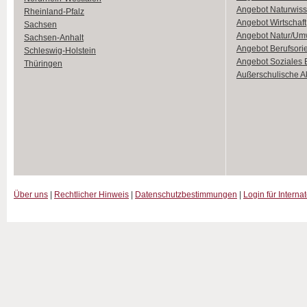
Angebot Naturwiss
Rheinland-Pfalz
Angebot Wirtschaft
Sachsen
Angebot Natur/Um
Sachsen-Anhalt
Angebot Berufsori
Schleswig-Holstein
Angebot Soziales
Thüringen
Außerschulische Ak
Über uns
|
Rechtlicher Hinweis
|
Datenschutzbestimmungen
|
Login für Interna