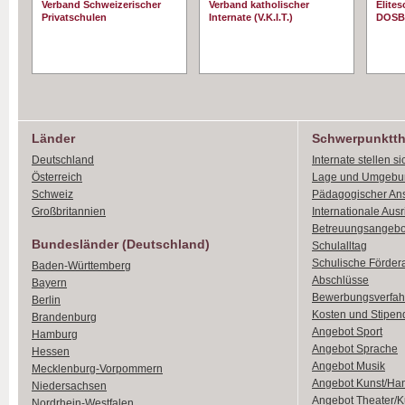
Verband Schweizerischer
Verband katholischer
Elite
Privatschulen
Internate (V.K.I.T.)
DOSB
Länder
Schwerpunktt
Deutschland
Internate stellen si
Österreich
Lage und Umgebu
Schweiz
Pädagogischer An
Großbritannien
Internationale Aus
Betreuungsangebo
Bundesländer (Deutschland)
Schulalltag
Schulische Förder
Baden-Württemberg
Abschlüsse
Bayern
Bewerbungsverfah
Berlin
Kosten und Stipen
Brandenburg
Angebot Sport
Hamburg
Angebot Sprache
Hessen
Angebot Musik
Mecklenburg-Vorpommern
Angebot Kunst/Ha
Niedersachsen
Angebot Theater/K
Nordrhein-Westfalen