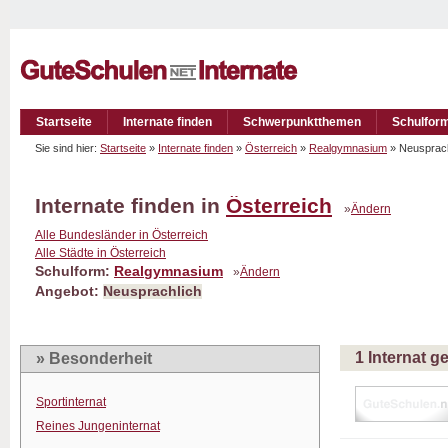
Startseite
Internate finden
Schwerpunktthemen
Schulfor
Sie sind hier:
Startseite
»
Internate finden
»
Österreich
»
Realgymnasium
» Neusprac
Internate finden in
Österreich
»
Ändern
Alle Bundesländer in Österreich
Alle Städte in Österreich
Schulform:
Realgymnasium
»
Ändern
Angebot:
Neusprachlich
1 Internat 
» Besonderheit
Sportinternat
Reines Jungeninternat