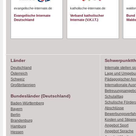
evangelische-internate.de
katholische-internate.de
waldor
Evangelische Internate
Verband katholischer
Bund 
Deutschland
Internate (V.K.I.T.)
Waldo
Länder
Schwerpunktt
Deutschland
Internate stellen si
Österreich
Lage und Umgebu
Schweiz
Pädagogischer An
Großbritannien
Internationale Aus
Betreuungsangebo
Bundesländer (Deutschland)
Schulalltag
Schulische Förder
Baden-Württemberg
Abschlüsse
Bayern
Bewerbungsverfah
Berlin
Kosten und Stipen
Brandenburg
Angebot Sport
Hamburg
Angebot Sprache
Hessen