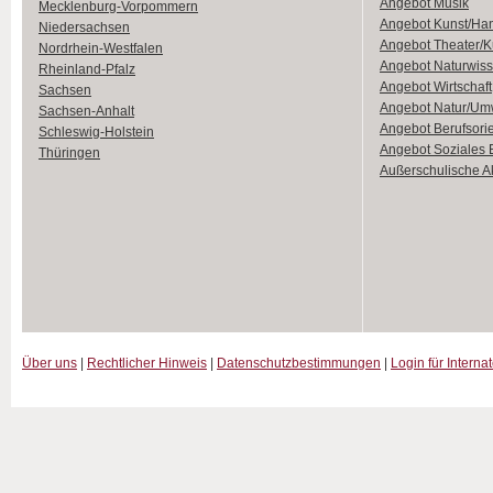
Angebot Musik
Mecklenburg-Vorpommern
Angebot Kunst/Ha
Niedersachsen
Angebot Theater/K
Nordrhein-Westfalen
Angebot Naturwiss
Rheinland-Pfalz
Angebot Wirtschaft
Sachsen
Angebot Natur/Um
Sachsen-Anhalt
Angebot Berufsori
Schleswig-Holstein
Angebot Soziales
Thüringen
Außerschulische Ak
Über uns
|
Rechtlicher Hinweis
|
Datenschutzbestimmungen
|
Login für Interna